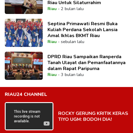
Riau Untuk Silaturrahim
Riau
-
2 bulan lalu
Septina Primawati Resmi Buka
Kuliah Perdana Sekolah Lansia
Amal Ikhlas BKMT Riau
Riau
-
sebulan lalu
DPRD Riau Sampaikan Ranperda
Tanah Ulayat dan Pemanfaatannya
dalam Rapat Paripurna
Riau
-
3 bulan lalu
RIAU24 CHANNEL
ROCKY GERUNG KRITIK KERAS
TIYO UGM: BODOH DIA!