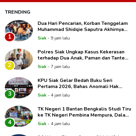
TRENDING
Dua Hari Pencarian, Korban Tenggelam
Muhammad Shidqie Saputra Akhirnya
Ditemukan
1
Siak
-
9 jam lalu
Polres Siak Ungkap Kasus Kekerasan
terhadap Dua Anak, Paman dan Tante
Korban Jadi Tersangka
2
Siak
-
7 jam lalu
KPU Siak Gelar Bedah Buku Seri
Pertama 2026, Bahas Anomali Hak
Politik dan Dinamika Pemilih
3
Siak
-
4 jam lalu
TK Negeri 1 Bantan Bengkalis Studi Tiru
ke TK Negeri Pembina Mempura, Dalami
Implementasi Pembelajaran Mendalam
4
Siak
-
4 jam lalu