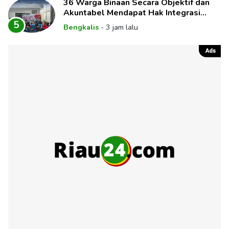
36 Warga Binaan Secara Objektif dan
Akuntabel Mendapat Hak Integrasi
Melalui Sidang
5
Bengkalis
-
3 jam lalu