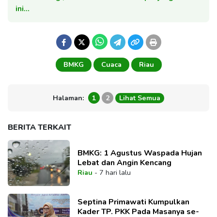
ini…
BMKG
Cuaca
Riau
Halaman:
1
2
Lihat Semua
BERITA TERKAIT
BMKG: 1 Agustus Waspada Hujan
Lebat dan Angin Kencang
Riau
-
7 hari lalu
Septina Primawati Kumpulkan
Kader TP. PKK Pada Masanya se-