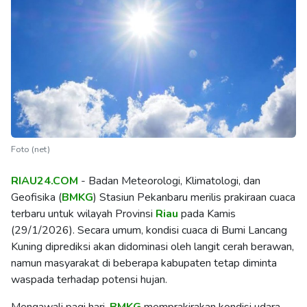
Foto (net)
RIAU24.COM
- Badan Meteorologi, Klimatologi, dan
Geofisika (
BMKG
) Stasiun Pekanbaru merilis prakiraan cuaca
terbaru untuk wilayah Provinsi
Riau
pada Kamis
(29/1/2026). Secara umum, kondisi cuaca di Bumi Lancang
Kuning diprediksi akan didominasi oleh langit cerah berawan,
namun masyarakat di beberapa kabupaten tetap diminta
waspada terhadap potensi hujan.
Mengawali pagi hari,
BMKG
memprakirakan kondisi udara