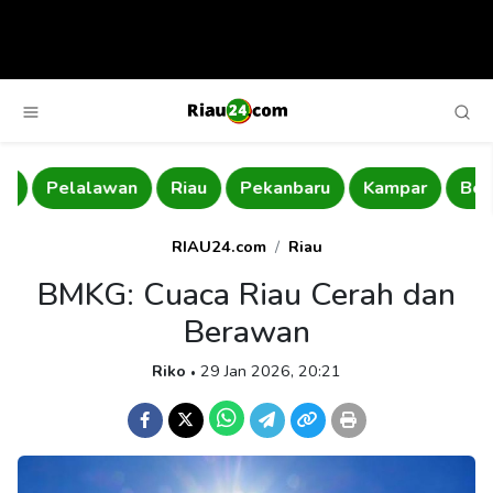
Pelalawan
Riau
Pekanbaru
Kampar
Bengk
RIAU24.com
Riau
BMKG: Cuaca Riau Cerah dan
Berawan
Riko
29 Jan 2026, 20:21
•