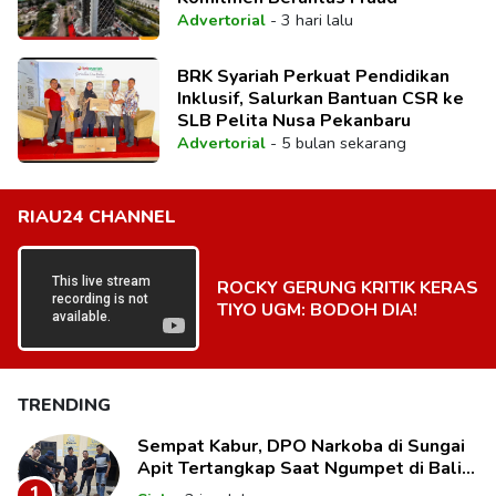
Advertorial
-
3 hari lalu
BRK Syariah Perkuat Pendidikan
Inklusif, Salurkan Bantuan CSR ke
SLB Pelita Nusa Pekanbaru
Advertorial
-
5 bulan sekarang
RIAU24 CHANNEL
ROCKY GERUNG KRITIK KERAS
TIYO UGM: BODOH DIA!
TRENDING
Sempat Kabur, DPO Narkoba di Sungai
Apit Tertangkap Saat Ngumpet di Balik
Kelambu
1