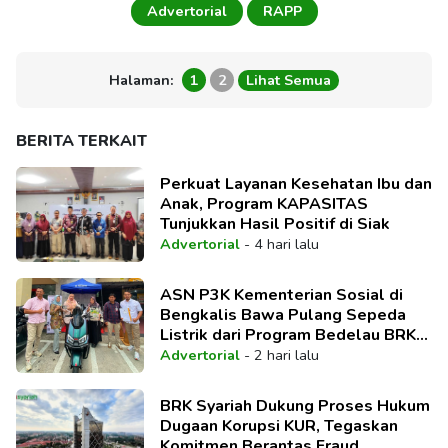
Advertorial
RAPP
Halaman:
1
2
Lihat Semua
BERITA TERKAIT
Perkuat Layanan Kesehatan Ibu dan
Anak, Program KAPASITAS
Tunjukkan Hasil Positif di Siak
Advertorial
-
4 hari lalu
ASN P3K Kementerian Sosial di
Bengkalis Bawa Pulang Sepeda
Listrik dari Program Bedelau BRK
Syariah
Advertorial
-
2 hari lalu
BRK Syariah Dukung Proses Hukum
Dugaan Korupsi KUR, Tegaskan
Komitmen Berantas Fraud