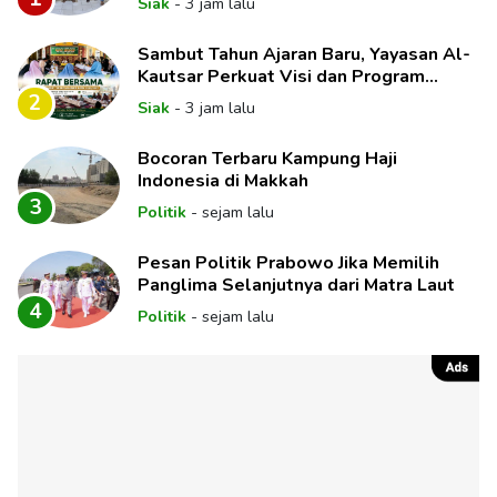
Siak
-
3 jam lalu
Sambut Tahun Ajaran Baru, Yayasan Al-
Kautsar Perkuat Visi dan Program
Unggulan Pendidikan
2
Siak
-
3 jam lalu
Bocoran Terbaru Kampung Haji
Indonesia di Makkah
3
Politik
-
sejam lalu
Pesan Politik Prabowo Jika Memilih
Panglima Selanjutnya dari Matra Laut
4
Politik
-
sejam lalu