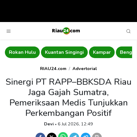
Rokan Hulu
Kuantan Singingi
Kampar
Bengka
RIAU24.com
Advertorial
Sinergi PT RAPP–BBKSDA Riau
Jaga Gajah Sumatra,
Pemeriksaan Medis Tunjukkan
Perkembangan Positif
Devi
6 Jul 2026, 12:49
•