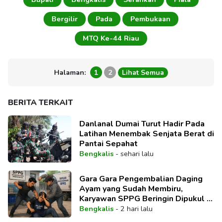
Bergilir
Pada
Pembukaan
MTQ Ke-44 Riau
Halaman:
1
2
Lihat Semua
BERITA TERKAIT
Danlanal Dumai Turut Hadir Pada
Latihan Menembak Senjata Berat di
Pantai Sepahat
Bengkalis
-
sehari lalu
Gara Gara Pengembalian Daging
Ayam yang Sudah Membiru,
Karyawan SPPG Beringin Dipukul 2
Pelaku
Bengkalis
-
2 hari lalu