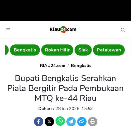
Bengkalis
Rokan Hilir
Siak
Pelalawan
Ku
RIAU24.com
Bengkalis
Bupati Bengkalis Serahkan
Piala Bergilir Pada Pembukaan
MTQ ke-44 Riau
Dahari
28 Jun 2026, 15:53
•