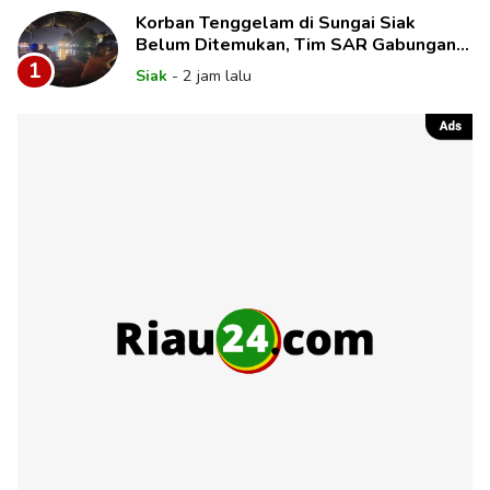
Korban Tenggelam di Sungai Siak
Belum Ditemukan, Tim SAR Gabungan
Lanjutkan Pencarian
1
Siak
-
2 jam lalu