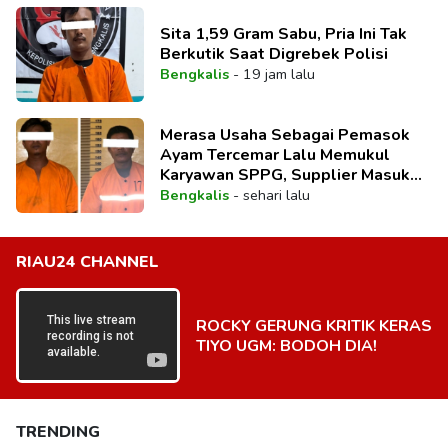
Sita 1,59 Gram Sabu, Pria Ini Tak
Berkutik Saat Digrebek Polisi
Bengkalis
-
19 jam lalu
Merasa Usaha Sebagai Pemasok
Ayam Tercemar Lalu Memukul
Karyawan SPPG, Supplier Masuk
Bui
Bengkalis
-
sehari lalu
RIAU24 CHANNEL
ROCKY GERUNG KRITIK KERAS
TIYO UGM: BODOH DIA!
TRENDING