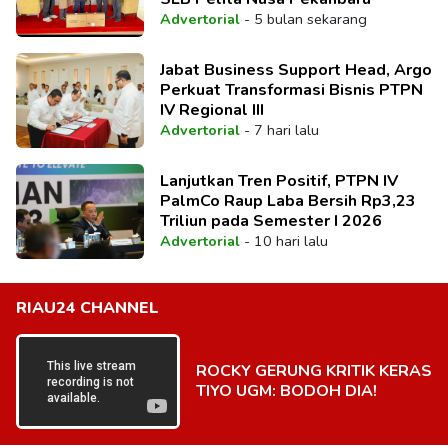
Advertorial
-
5 bulan sekarang
Jabat Business Support Head, Argo
Perkuat Transformasi Bisnis PTPN
IV Regional III
Advertorial
-
7 hari lalu
Lanjutkan Tren Positif, PTPN IV
PalmCo Raup Laba Bersih Rp3,23
Triliun pada Semester I 2026
Advertorial
-
10 hari lalu
RIAU24 CHANNEL
ROCKY GERUNG KRITIK KERAS
TIYO UGM: BODOH DIA!