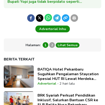
Bupati Yopi juga tidak berpidato seperti…
Advertorial Inhu
Halaman:
1
2
Lihat Semua
BERITA TERKAIT
BATIQA Hotel Pekanbaru
Suguhkan Pengalaman Staycation
Spesial HUT RI Lewat Merdeka
Deal Package
Advertorial
-
2 hari lalu
BRK Syariah Perkuat Pendidikan
Inklusif, Salurkan Bantuan CSR ke
SLB Pelita Nusa Pekanbaru