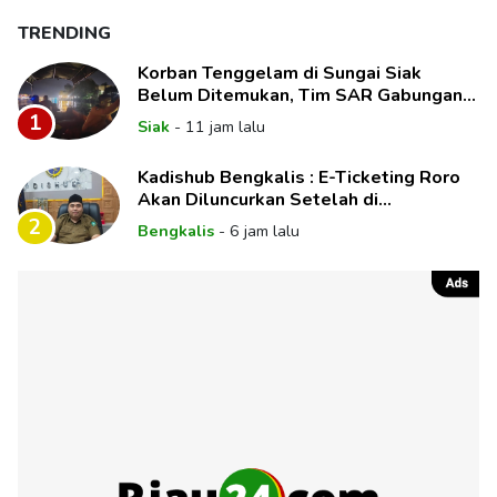
TRENDING
Korban Tenggelam di Sungai Siak
Belum Ditemukan, Tim SAR Gabungan
Lanjutkan Pencarian
1
Siak
-
11 jam lalu
Kadishub Bengkalis : E-Ticketing Roro
Akan Diluncurkan Setelah di
Paripurnakan DPRD
2
Bengkalis
-
6 jam lalu