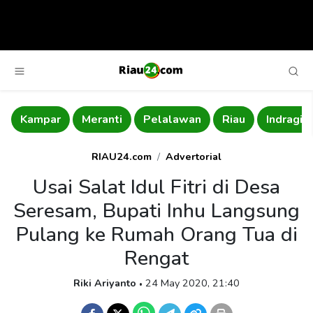
mpar
Meranti
Pelalawan
Riau
Indragiri Hulu
RIAU24.com
Advertorial
Usai Salat Idul Fitri di Desa
Seresam, Bupati Inhu Langsung
Pulang ke Rumah Orang Tua di
Rengat
Riki Ariyanto
24 May 2020, 21:40
•