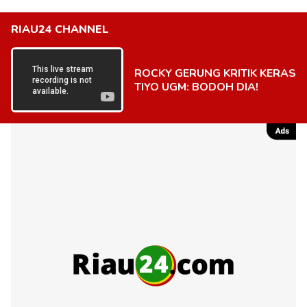
RIAU24 CHANNEL
ROCKY GERUNG KRITIK KERAS
TIYO UGM: BODOH DIA!