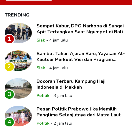
TRENDING
Sempat Kabur, DPO Narkoba di Sungai
Apit Tertangkap Saat Ngumpet di Balik
Kelambu
1
Siak
-
4 jam lalu
Sambut Tahun Ajaran Baru, Yayasan Al-
Kautsar Perkuat Visi dan Program
Unggulan Pendidikan
2
Siak
-
4 jam lalu
Bocoran Terbaru Kampung Haji
Indonesia di Makkah
3
Politik
-
3 jam lalu
Pesan Politik Prabowo Jika Memilih
Panglima Selanjutnya dari Matra Laut
4
Politik
-
2 jam lalu