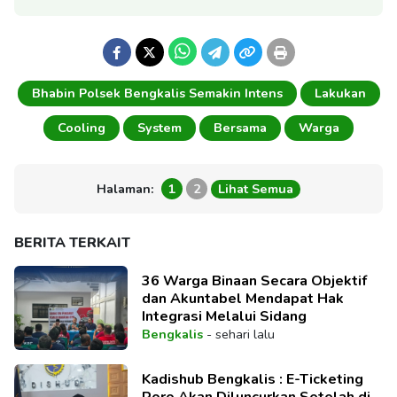
Bhabin Polsek Bengkalis Semakin Intens
Lakukan
Cooling
System
Bersama
Warga
Halaman:
1
2
Lihat Semua
BERITA TERKAIT
36 Warga Binaan Secara Objektif
dan Akuntabel Mendapat Hak
Integrasi Melalui Sidang
Bengkalis
-
sehari lalu
Kadishub Bengkalis : E-Ticketing