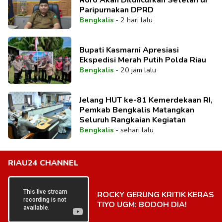
Roro Akan Diluncurkan Setelah di
Paripurnakan DPRD
Bengkalis
-
2 hari lalu
Bupati Kasmarni Apresiasi
Ekspedisi Merah Putih Polda Riau
Bengkalis
-
20 jam lalu
Jelang HUT ke-81 Kemerdekaan RI,
Pemkab Bengkalis Matangkan
Seluruh Rangkaian Kegiatan
Bengkalis
-
sehari lalu
RIAU24 CHANNEL
ROCKY GERUNG KRITIK KERAS
TIYO UGM: BODOH DIA!