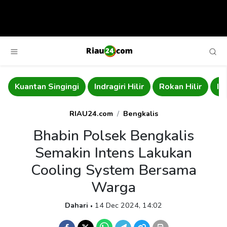
i
Indragiri Hilir
Rokan Hilir
Indragiri Hulu
Roka
RIAU24.com
Bengkalis
Bhabin Polsek Bengkalis
Semakin Intens Lakukan
Cooling System Bersama
Warga
Dahari
14 Dec 2024, 14:02
•