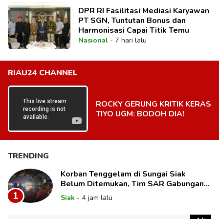
DPR RI Fasilitasi Mediasi Karyawan
PT SGN, Tuntutan Bonus dan
Harmonisasi Capai Titik Temu
Nasional
-
7 hari lalu
RIAU24 CHANNEL
ROCKY GERUNG KRITIK KERAS
TIYO UGM: BODOH DIA!
TRENDING
Korban Tenggelam di Sungai Siak
Belum Ditemukan, Tim SAR Gabungan
Lanjutkan Pencarian
1
Siak
-
4 jam lalu