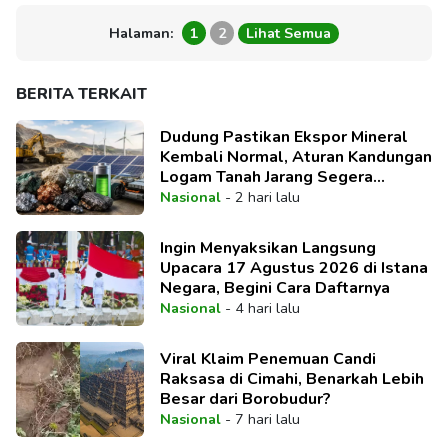
Halaman:
1
2
Lihat Semua
BERITA TERKAIT
Dudung Pastikan Ekspor Mineral
Kembali Normal, Aturan Kandungan
Logam Tanah Jarang Segera
Direvisi
Nasional
-
2 hari lalu
Ingin Menyaksikan Langsung
Upacara 17 Agustus 2026 di Istana
Negara, Begini Cara Daftarnya
Nasional
-
4 hari lalu
Viral Klaim Penemuan Candi
Raksasa di Cimahi, Benarkah Lebih
Besar dari Borobudur?
Nasional
-
7 hari lalu