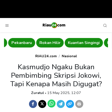
Pekanbaru
Rokan Hilir
Kuantan Singingi
Mera
RIAU24.com
Nasional
Kasmudjo Ngaku Bukan
Pembimbing Skripsi Jokowi,
Tapi Kenapa Masih Digugat?
Zuratul
15 May 2025, 12:07
•