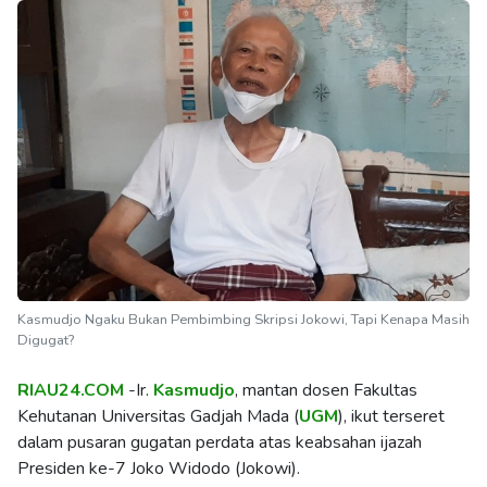
Kasmudjo Ngaku Bukan Pembimbing Skripsi Jokowi, Tapi Kenapa Masih
Digugat?
RIAU24.COM
-Ir.
Kasmudjo
, mantan dosen Fakultas
Kehutanan Universitas Gadjah Mada (
UGM
), ikut terseret
dalam pusaran gugatan perdata atas keabsahan ijazah
Presiden ke-7 Joko Widodo (Jokowi).