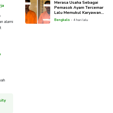
Merasa Usaha Sebagai
rja
Pemasok Ayam Tercemar
Lalu Memukul Karyawan
h
SPPG, Supplier Masuk Bui
-
Bengkalis
4 hari lalu
an alami
t
a
yah
ity