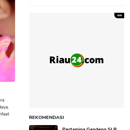
era
daya,
nfaat
REKOMENDASI
Pertamina Gandeng SLB,