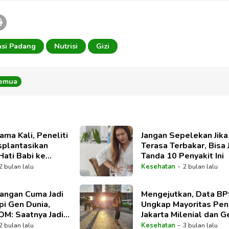
si Padang
Nutrisi
Gizi
Semua
ama Kali, Peneliti
Jangan Sepelekan Jik
splantasikan
Terasa Terbakar, Bisa 
Hati Babi ke
Tanda 10 Penyakit Ini
-
2 bulan lalu
Kesehatan
2 bulan lalu
Jangan Cuma Jadi
Mengejutkan, Data B
pi Gen Dunia,
Ungkap Mayoritas Pe
M: Saatnya Jadi
Jakarta Milenial dan G
ama
-
2 bulan lalu
Kesehatan
3 bulan lalu