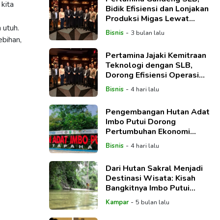
kita
Bidik Efisiensi dan Lonjakan
Produksi Migas Lewat
 utuh.
Teknologi Global
-
Bisnis
3 bulan lalu
ebihan,
Pertamina Jajaki Kemitraan
Teknologi dengan SLB,
Dorong Efisiensi Operasi
dan Ketahanan Energi
-
Bisnis
4 hari lalu
Nasional
Pengembangan Hutan Adat
Imbo Putui Dorong
Pertumbuhan Ekonomi
Wisata Desa di Kampar
-
Bisnis
4 hari lalu
Dari Hutan Sakral Menjadi
Destinasi Wisata: Kisah
Bangkitnya Imbo Putui
Menggerakkan Ekonomi
-
Kampar
5 bulan lalu
Desa