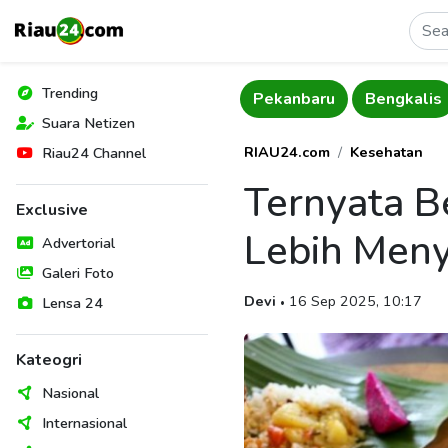
Trending
Riau
Rokan Hilir
Pekanbaru
Bengkalis
Suara Netizen
RIAU24.com
Kesehatan
Riau24 Channel
Ternyata B
Exclusive
Lebih Meny
Advertorial
Galeri Foto
Devi
16 Sep 2025, 10:17
Lensa 24
•
Kateogri
Nasional
Internasional