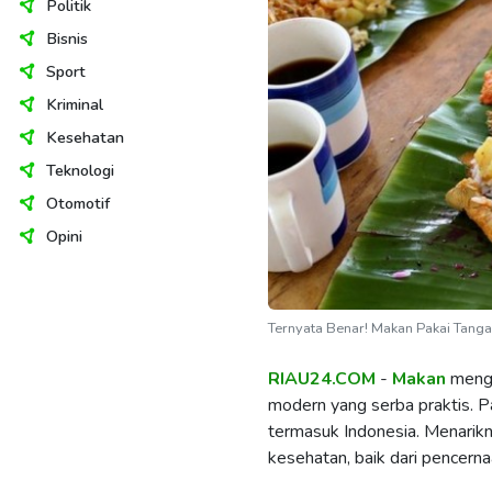
Politik
Bisnis
Sport
Kriminal
Kesehatan
Teknologi
Otomotif
Opini
Ternyata Benar! Makan Pakai Tanga
RIAU24.COM
-
Makan
mengg
modern yang serba praktis. Pa
termasuk Indonesia. Menarikny
kesehatan, baik dari pencern