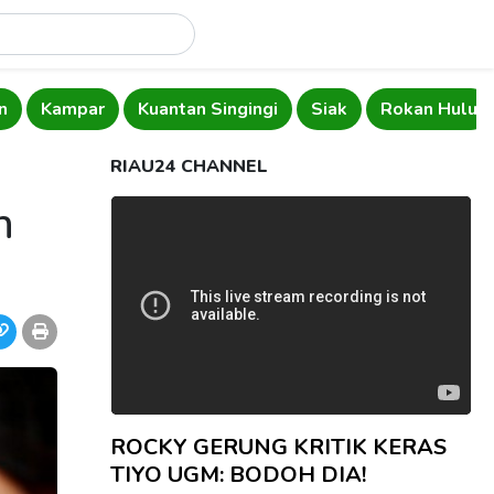
n
Kampar
Kuantan Singingi
Siak
Rokan Hulu
RIAU24 CHANNEL
n
ROCKY GERUNG KRITIK KERAS
TIYO UGM: BODOH DIA!