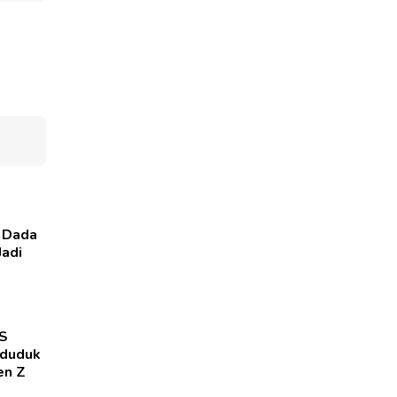
a Dada
Jadi
PS
nduduk
en Z