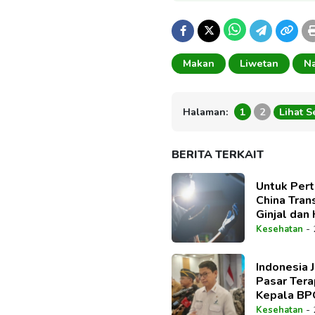
Makan
Liwetan
Na
Halaman:
1
2
Lihat 
BERITA TERKAIT
Untuk Pert
China Tran
Ginjal dan 
Manusia
-
Kesehatan
Indonesia 
Pasar Tera
Kepala BPO
Pemain Ut
-
Kesehatan