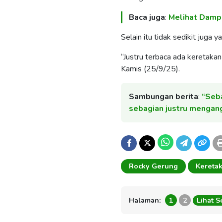
Baca juga
:
Melihat Dampa
Selain itu tidak sedikit juga
“Justru terbaca ada keretakan
Kamis (25/9/25).
Sambungan berita
:
“Seba
sebagian justru menga
Rocky Gerung
Kereta
Halaman:
1
2
Lihat 