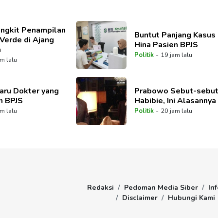
ngkit Penampilan
Buntut Panjang Kasus
Verde di Ajang
Hina Pasien BPJS
a
-
Politik
19 jam lalu
m lalu
aru Dokter yang
Prabowo Sebut-sebu
n BPJS
Habibie, Ini Alasannya
-
m lalu
Politik
20 jam lalu
Redaksi
Pedoman Media Siber
Inf
Disclaimer
Hubungi Kami