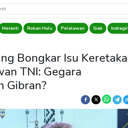
Meranti
Rokan Hulu
Pelalawan
Siak
Indragiri
ng Bongkar Isu Keretak
an TNI: Gegara
 Gibran?