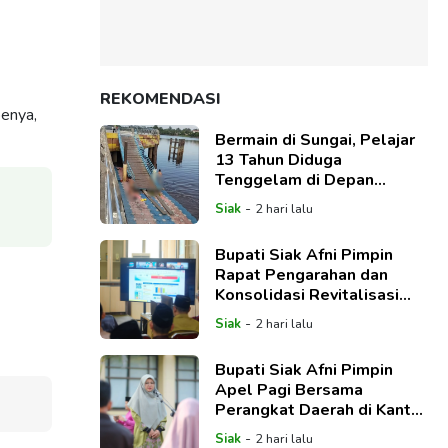
REKOMENDASI
benya,
Bermain di Sungai, Pelajar
13 Tahun Diduga
Tenggelam di Depan
Klenteng Siak
-
Siak
2 hari lalu
Bupati Siak Afni Pimpin
Rapat Pengarahan dan
Konsolidasi Revitalisasi
Sekolah
-
Siak
2 hari lalu
Bupati Siak Afni Pimpin
Apel Pagi Bersama
Perangkat Daerah di Kantor
Baperida
-
Siak
2 hari lalu