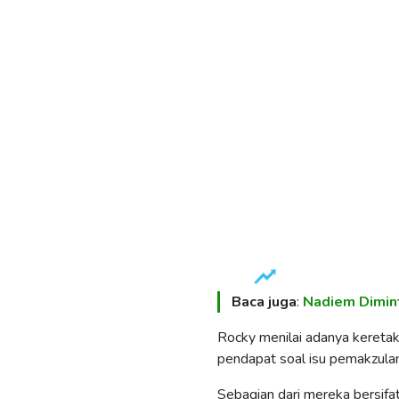
Baca juga
:
Nadiem Dimint
Rocky menilai adanya keretak
pendapat soal isu pemakzulan
Sebagian dari mereka bersifa