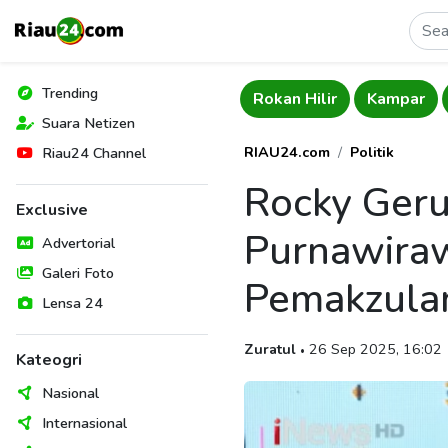
Trending
Indragiri Hulu
Rokan Hilir
Kampar
Suara Netizen
RIAU24.com
Politik
Riau24 Channel
Rocky Geru
Exclusive
Purnawiraw
Advertorial
Galeri Foto
Pemakzulan
Lensa 24
Zuratul
26 Sep 2025, 16:02
•
Kateogri
Nasional
Internasional