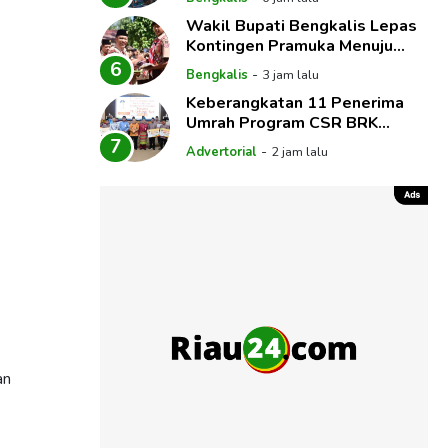
Melalui Sidang
Wakil Bupati Bengkalis Lepas
Kontingen Pramuka Menuju
Jambore Nasional XII Tahun
6
-
Bengkalis
3 jam lalu
2026
Keberangkatan 11 Penerima
Umrah Program CSR BRK
Syariah dan PT Riau Petroleum
7
-
Advertorial
2 jam lalu
Dilepas Plt Gubri
an