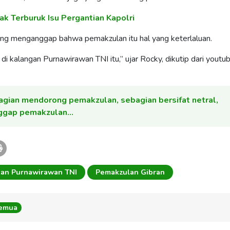
k Terburuk Isu Pergantian Kapolri
 yang menganggap bahwa pemakzulan itu hal yang keterlaluan.
 di kalangan Purnawirawan TNI itu,” ujar Rocky, dikutip dari youtu
gian mendorong pemakzulan, sebagian bersifat netral,
nggap pemakzulan…
kan Purnawirawan TNI
Pemakzulan Gibran
Semua