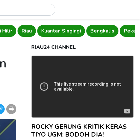
 Hilir
Riau
Kuantan Singingi
Bengkalis
Pekan
RIAU24 CHANNEL
an
ROCKY GERUNG KRITIK KERAS
TIYO UGM: BODOH DIA!