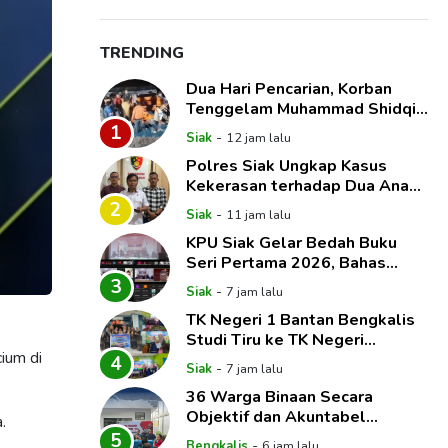
TRENDING
Dua Hari Pencarian, Korban
Tenggelam Muhammad Shidqie
Saputra Akhirnya Ditemukan
1
-
Siak
12 jam lalu
Polres Siak Ungkap Kasus
Kekerasan terhadap Dua Anak,
Paman dan Tante Korban Jadi
2
-
Siak
11 jam lalu
Tersangka
KPU Siak Gelar Bedah Buku
Seri Pertama 2026, Bahas
Anomali Hak Politik dan
3
-
Siak
7 jam lalu
Dinamika Pemilih
TK Negeri 1 Bantan Bengkalis
Studi Tiru ke TK Negeri
cium di
Pembina Mempura, Dalami
4
-
Siak
7 jam lalu
Implementasi Pembelajaran
36 Warga Binaan Secara
Mendalam
Objektif dan Akuntabel
.
Mendapat Hak Integrasi
5
-
Bengkalis
6 jam lalu