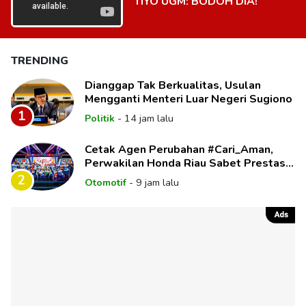
TIYO UGM: BODOH DIA!
TRENDING
Dianggap Tak Berkualitas, Usulan
Mengganti Menteri Luar Negeri Sugiono
1
Politik
-
14 jam lalu
Cetak Agen Perubahan #Cari_Aman,
Perwakilan Honda Riau Sabet Prestasi
di Panggung Nasional
2
Otomotif
-
9 jam lalu