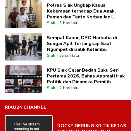
Polres Siak Ungkap Kasus
Kekerasan terhadap Dua Anak,
Paman dan Tante Korban Jadi
Tersangka
Siak
-
3 hari lalu
Sempat Kabur, DPO Narkoba di
Sungai Apit Tertangkap Saat
Ngumpet di Balik Kelambu
Siak
-
sehari lalu
KPU Siak Gelar Bedah Buku Seri
Pertama 2026, Bahas Anomali Hak
Politik dan Dinamika Pemilih
Siak
-
2 hari lalu
RIAU24 CHANNEL
ROCKY GERUNG KRITIK KERAS