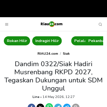
ir
Indragiri Hilir
Pelalawan
Pekanbaru
Bengka
RIAU24.com
Siak
Dandim 0322/Siak Hadiri
Musrenbang RKPD 2027,
Tegaskan Dukungan untuk SDM
Unggul
Lina
14 May 2026, 12:27
•