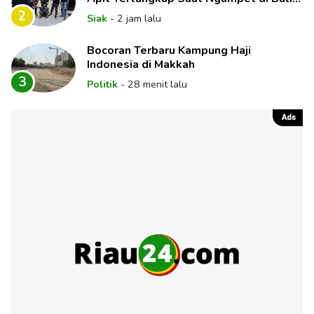
Kelambu
2
Siak
-
2 jam lalu
Bocoran Terbaru Kampung Haji
Indonesia di Makkah
3
Politik
-
28 menit lalu