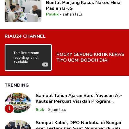
Buntut Panjang Kasus Nakes Hina
Pasien BPJS
Politik
-
sehari lalu
RIAU24 CHANNEL
ROCKY GERUNG KRITIK KERAS
TIYO UGM: BODOH DIA!
TRENDING
Sambut Tahun Ajaran Baru, Yayasan Al-
Kautsar Perkuat Visi dan Program
Unggulan Pendidikan
1
Siak
-
2 jam lalu
Sempat Kabur, DPO Narkoba di Sungai
Apit Tertangkap Saat Ngumpet di Balik