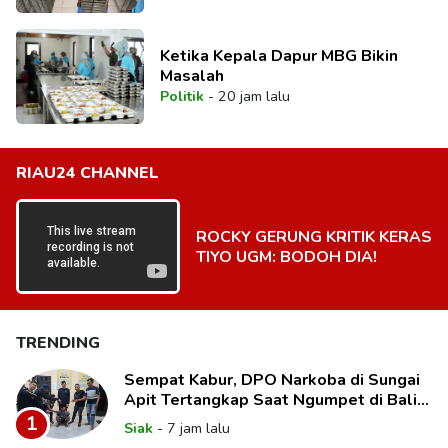
Ketika Kepala Dapur MBG Bikin
Masalah
Politik
-
20 jam lalu
RIAU24 CHANNEL
ROCKY GERUNG KRITIK KERAS
TIYO UGM: BODOH DIA!
TRENDING
Sempat Kabur, DPO Narkoba di Sungai
Apit Tertangkap Saat Ngumpet di Balik
Kelambu
1
Siak
-
7 jam lalu