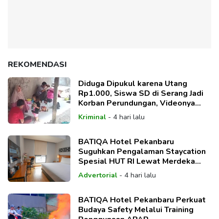
REKOMENDASI
Diduga Dipukul karena Utang
Rp1.000, Siswa SD di Serang Jadi
Korban Perundungan, Videonya
Viral
Kriminal
-
4 hari lalu
BATIQA Hotel Pekanbaru
Suguhkan Pengalaman Staycation
Spesial HUT RI Lewat Merdeka
Deal Package
Advertorial
-
4 hari lalu
BATIQA Hotel Pekanbaru Perkuat
Budaya Safety Melalui Training