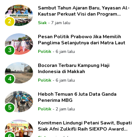
Sambut Tahun Ajaran Baru, Yayasan Al-
Kautsar Perkuat Visi dan Program
Unggulan Pendidikan
2
Siak
-
7 jam lalu
Pesan Politik Prabowo Jika Memilih
Panglima Selanjutnya dari Matra Laut
3
Politik
-
6 jam lalu
Bocoran Terbaru Kampung Haji
Indonesia di Makkah
4
Politik
-
6 jam lalu
Heboh Temuan 6 Juta Data Ganda
Penerima MBG
5
Politik
-
2 jam lalu
Komitmen Lindungi Petani Sawit, Bupati
Siak Afni Zulkifli Raih SIEXPO Award
2026
6