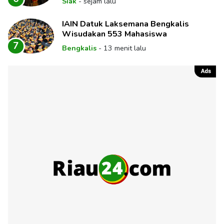
Siak
-
sejam lalu
IAIN Datuk Laksemana Bengkalis
Wisudakan 553 Mahasiswa
7
Bengkalis
-
13 menit lalu