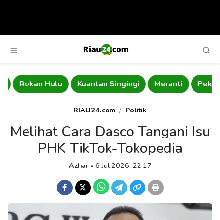
Rokan Hulu
Kuantan Singingi
Meranti
Pekanb
RIAU24.com
Politik
Melihat Cara Dasco Tangani Isu
PHK TikTok-Tokopedia
Azhar
6 Jul 2026, 22:17
•