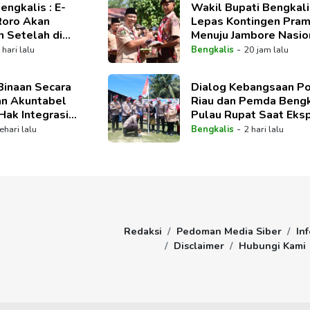
engkalis : E-
Wakil Bupati Bengkali
Roro Akan
Lepas Kontingen Pra
n Setelah di
Menuju Jambore Nasion
kan DPRD
Tahun 2026
-
 hari lalu
Bengkalis
20 jam lalu
Binaan Secara
Dialog Kebangsaan P
an Akuntabel
Riau dan Pemda Bengk
ak Integrasi
Pulau Rupat Saat Eksp
dang
Merah Putih
-
ehari lalu
Bengkalis
2 hari lalu
Redaksi
Pedoman Media Siber
Inf
Disclaimer
Hubungi Kami