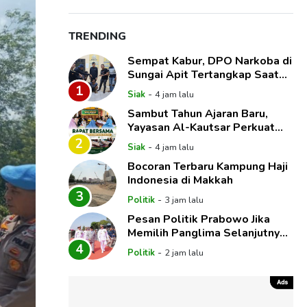
TRENDING
Sempat Kabur, DPO Narkoba di
Sungai Apit Tertangkap Saat
Ngumpet di Balik Kelambu
1
-
Siak
4 jam lalu
Sambut Tahun Ajaran Baru,
Yayasan Al-Kautsar Perkuat
Visi dan Program Unggulan
2
-
Siak
4 jam lalu
Pendidikan
Bocoran Terbaru Kampung Haji
Indonesia di Makkah
3
-
Politik
3 jam lalu
Pesan Politik Prabowo Jika
Memilih Panglima Selanjutnya
dari Matra Laut
4
-
Politik
2 jam lalu