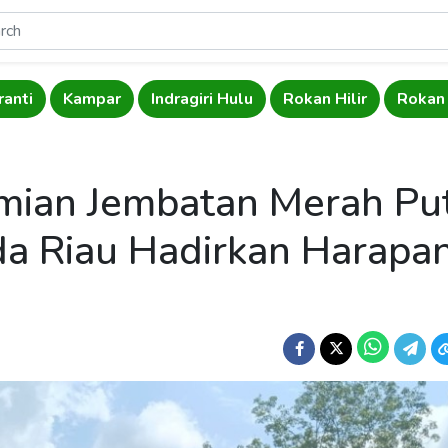
anti
Kampar
Indragiri Hulu
Rokan Hilir
Rokan
mian Jembatan Merah Pu
lda Riau Hadirkan Harapa