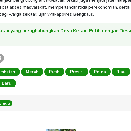
enjadi penghubung antarwilayah, tetapi juga menjadi jalan harapa
pat akses masyarakat, memperlancar roda perekonomian, serta
gi warga sekitar,”ujar Wakapolres Bengkalis.
atan yang menghubungkan Desa Ketam Putih dengan Des
embatan
Merah
Putih
Presisi
Polda
Riau
Baru
Semua