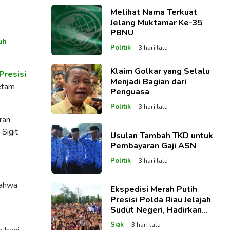
Melihat Nama Terkuat
Jelang Muktamar Ke-35
PBNU
uh
-
Politik
3 hari lalu
Klaim Golkar yang Selalu
Presisi
Menjadi Bagian dari
etam
Penguasa
-
Politik
3 hari lalu
ran
 Sigit
Usulan Tambah TKD untuk
Pembayaran Gaji ASN
-
Politik
3 hari lalu
bahwa
Ekspedisi Merah Putih
Presisi Polda Riau Jelajah
Sudut Negeri, Hadirkan
Senyuman di Kampung
-
Siak
3 hari lalu