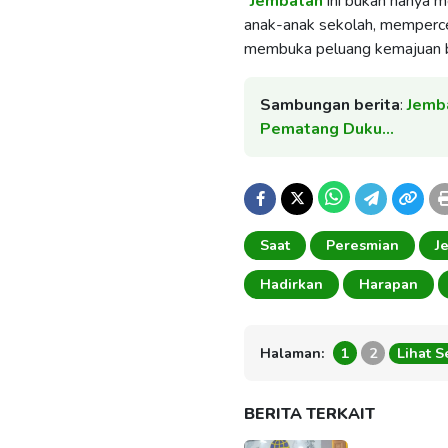
“
Jembatan
ini bukan hanya m
anak-anak sekolah, memperce
membuka peluang kemajuan ba
Sambungan berita
:
Jemb
Pematang Duku…
Saat
Peresmian
J
Hadirkan
Harapan
Halaman:
1
2
Lihat 
BERITA TERKAIT