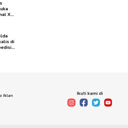
s
muka
al XII
olda
alis di
edisi
Ikuti kami di
o Iklan