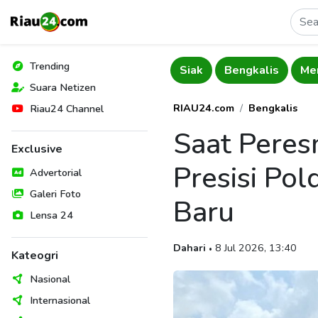
Trending
Pelalawan
Siak
Bengkalis
Mer
Suara Netizen
RIAU24.com
Bengkalis
Riau24 Channel
Saat Peres
Exclusive
Presisi Po
Advertorial
Galeri Foto
Baru
Lensa 24
Dahari
8 Jul 2026, 13:40
•
Kateogri
Nasional
Internasional