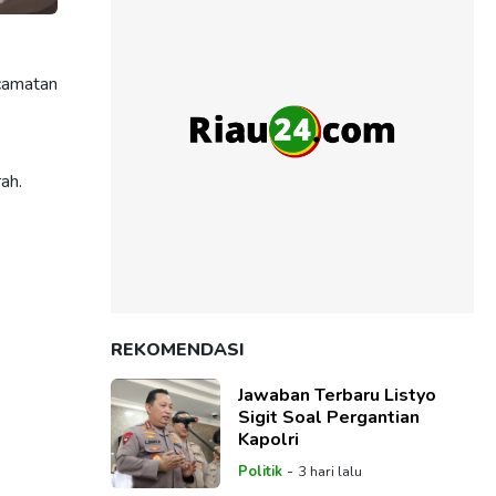
camatan
,
ah.
REKOMENDASI
Jawaban Terbaru Listyo
Sigit Soal Pergantian
Kapolri
-
Politik
3 hari lalu