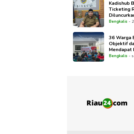
Kadishub B
Ticketing 
Diluncurka
Paripurna
-
Bengkalis
2
36 Warga 
Objektif d
Mendapat H
Melalui Si
-
Bengkalis
s