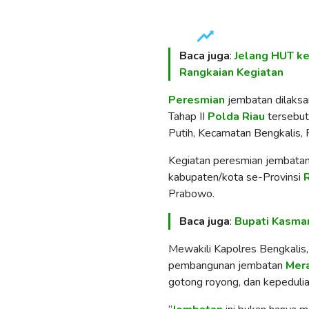
Baca juga
:
Jelang HUT k
Rangkaian Kegiatan
Peresmian
jembatan dilaksa
Tahap II
Polda
Riau
tersebut
Putih, Kecamatan Bengkalis, 
Kegiatan peresmian jembatan m
kabupaten/kota se-Provinsi
Prabowo.
Baca juga
:
Bupati Kasmar
Mewakili Kapolres Bengkali
pembangunan jembatan
Mer
gotong royong, dan kepedulia