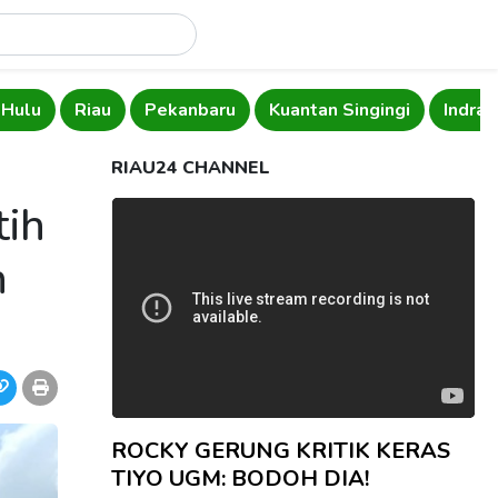
 Hulu
Riau
Pekanbaru
Kuantan Singingi
Indragi
RIAU24 CHANNEL
tih
n
ROCKY GERUNG KRITIK KERAS
TIYO UGM: BODOH DIA!