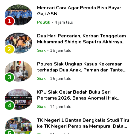
Mencari Cara Agar Pemda Bisa Bayar
Gaji ASN
1
Politik
-
4 jam lalu
Dua Hari Pencarian, Korban Tenggelam
Muhammad Shidqie Saputra Akhirnya
Ditemukan
2
Siak
-
16 jam lalu
Polres Siak Ungkap Kasus Kekerasan
terhadap Dua Anak, Paman dan Tante
Korban Jadi Tersangka
3
Siak
-
15 jam lalu
KPU Siak Gelar Bedah Buku Seri
Pertama 2026, Bahas Anomali Hak
Politik dan Dinamika Pemilih
4
Siak
-
11 jam lalu
TK Negeri 1 Bantan Bengkalis Studi Tiru
ke TK Negeri Pembina Mempura, Dalami
Implementasi Pembelajaran Mendalam
5