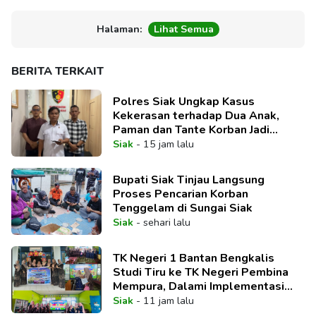
Halaman:
Lihat Semua
BERITA TERKAIT
Polres Siak Ungkap Kasus
Kekerasan terhadap Dua Anak,
Paman dan Tante Korban Jadi
Tersangka
Siak
-
15 jam lalu
Bupati Siak Tinjau Langsung
Proses Pencarian Korban
Tenggelam di Sungai Siak
Siak
-
sehari lalu
TK Negeri 1 Bantan Bengkalis
Studi Tiru ke TK Negeri Pembina
Mempura, Dalami Implementasi
Pembelajaran Mendalam
Siak
-
11 jam lalu