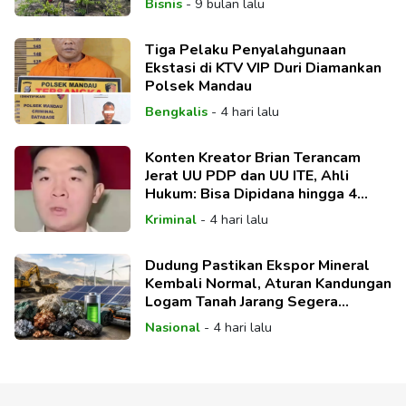
Bisnis
-
9 bulan lalu
Tiga Pelaku Penyalahgunaan
Ekstasi di KTV VIP Duri Diamankan
Polsek Mandau
Bengkalis
-
4 hari lalu
Konten Kreator Brian Terancam
Jerat UU PDP dan UU ITE, Ahli
Hukum: Bisa Dipidana hingga 4
Tahun
Kriminal
-
4 hari lalu
Dudung Pastikan Ekspor Mineral
Kembali Normal, Aturan Kandungan
Logam Tanah Jarang Segera
Direvisi
Nasional
-
4 hari lalu