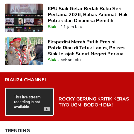
KPU Siak Gelar Bedah Buku Seri
Pertama 2026, Bahas Anomali Hak
Politik dan Dinamika Pemilih
Siak
-
11 jam lalu
Ekspedisi Merah Putih Presisi
Polda Riau di Teluk Lanus, Polres
Siak Jelajah Sudut Negeri Perkuat
Nasionalisme Sambut HUT RI ke-
Siak
-
sehari lalu
81
RIAU24 CHANNEL
ROCKY GERUNG KRITIK KERAS
TIYO UGM: BODOH DIA!
TRENDING