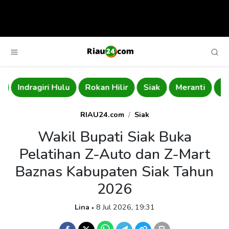
Indragiri Hulu
Rokan Hilir
Siak
Meranti
Ind
RIAU24.com
Siak
Wakil Bupati Siak Buka
Pelatihan Z-Auto dan Z-Mart
Baznas Kabupaten Siak Tahun
2026
Lina
8 Jul 2026, 19:31
•