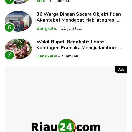
Siak
-
11 jam lalu
36 Warga Binaan Secara Objektif dan
Akuntabel Mendapat Hak Integrasi
Melalui Sidang
6
Bengkalis
-
11 jam lalu
Wakil Bupati Bengkalis Lepas
Kontingen Pramuka Menuju Jambore
Nasional XII Tahun 2026
7
Bengkalis
-
7 jam lalu