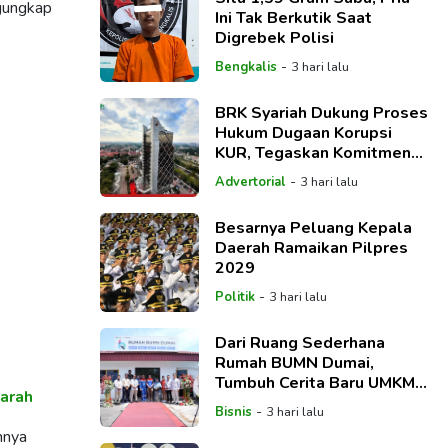
gungkap
Ini Tak Berkutik Saat
Digrebek Polisi
-
Bengkalis
3 hari lalu
BRK Syariah Dukung Proses
Hukum Dugaan Korupsi
KUR, Tegaskan Komitmen
Berantas Fraud
-
Advertorial
3 hari lalu
Besarnya Peluang Kepala
Daerah Ramaikan Pilpres
2029
-
Politik
3 hari lalu
Dari Ruang Sederhana
Rumah BUMN Dumai,
Tumbuh Cerita Baru UMKM
arah
Menuju Kemandirian
-
Bisnis
3 hari lalu
mnya