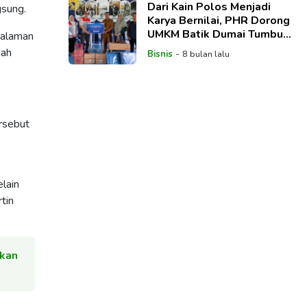
Dari Kain Polos Menjadi
gsung.
Karya Bernilai, PHR Dorong
UMKM Batik Dumai Tumbuh
halaman
Lebih Mandiri
gah
-
Bisnis
8 bulan lalu
ersebut
lain
tin
skan