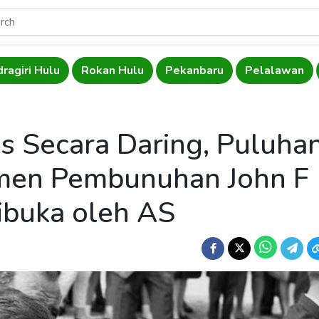
dragiri Hulu
Rokan Hulu
Pekanbaru
Pelalawan
es Secara Daring, Puluha
men Pembunuhan John F
ibuka oleh AS