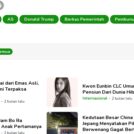
AS
Donald Trump
Berkas Pemerintah
Pembun
Semua
ai dari Emas Asli,
Kwon Eunbin CLC Um
ini Terpaksa
Pensiun Dari Dunia Hi
-
Internasional
2 bulan lalu
-
2 bulan lalu
Kedutaan Besar China 
Nam Bo Ra
Jepang Menyatakan Pi
n Anak Pertamanya
Berwenang Gagal Ber
-
2 bulan lalu