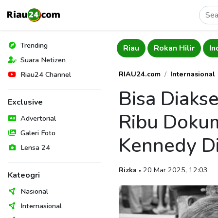
Trending
Kuantan Singingi
Riau
Rokan Hilir
In
Suara Netizen
RIAU24.com
Internasional
Riau24 Channel
Bisa Diaks
Exclusive
Ribu Doku
Advertorial
Galeri Foto
Kennedy D
Lensa 24
Rizka
20 Mar 2025, 12:03
•
Kateogri
Nasional
Internasional