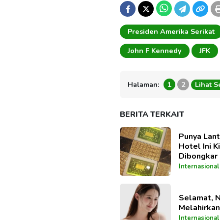
Presiden Amerika Serikat
John F Kennedy
JFK
Halaman:
1
2
Lihat 
BERITA TERKAIT
Punya Lant
Hotel Ini K
Dibongkar
Internasional
Selamat, 
Melahirka
Internasional