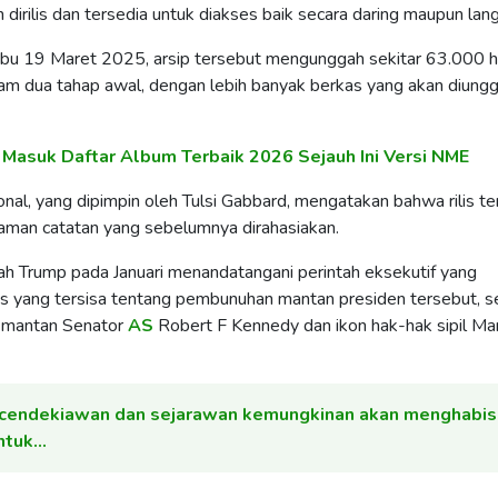
ah dirilis dan tersedia untuk diakses baik secara daring maupun lan
 Rabu 19 Maret 2025, arsip tersebut mengunggah sekitar 63.000 
am dua tahap awal, dengan lebih banyak berkas yang akan diung
Masuk Daftar Album Terbaik 2026 Sejauh Ini Versi NME
ional, yang dipimpin oleh Tulsi Gabbard, mengatakan bahwa rilis t
alaman catatan yang sebelumnya dirahasiakan.
lah Trump pada Januari menandatangani perintah eksekutif yang
s yang tersisa tentang pembunuhan mantan presiden tersebut, se
 mantan Senator
AS
Robert F Kennedy dan ikon hak-hak sipil Mar
 cendekiawan dan sejarawan kemungkinan akan menghabi
ntuk…