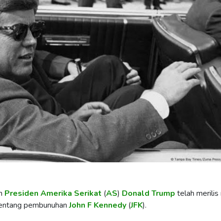
an
Presiden Amerika Serikat
(
AS
)
Donald Trump
telah merilis
tentang pembunuhan
John F Kennedy
(
JFK
).