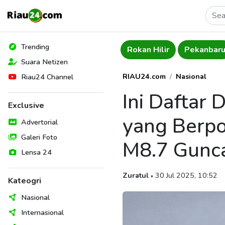
Trending
Indragiri Hulu
Rokan Hilir
Pekanbar
Suara Netizen
RIAU24.com
Nasional
Riau24 Channel
Ini Daftar 
Exclusive
yang Berpo
Advertorial
Galeri Foto
M8.7 Gunc
Lensa 24
Zuratul
30 Jul 2025, 10:52
•
Kateogri
Nasional
Internasional