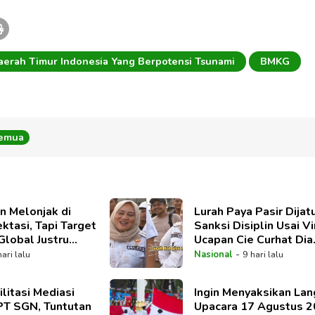
aerah Timur Indonesia Yang Berpotensi Tsunami
BMKG
Semua
n Melonjak di
Lurah Paya Pasir Dijat
ktasi, Tapi Target
Sanksi Disiplin Usai Vi
Global Justru
Ucapan Cie Curhat Dia
kepada Warga
-
hari lalu
Nasional
9 hari lalu
litasi Mediasi
Ingin Menyaksikan La
PT SGN, Tuntutan
Upacara 17 Agustus 2