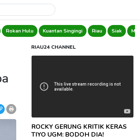
Rokan Hulu
Kuantan Singingi
Riau
Siak
Mer
RIAU24 CHANNEL
pa
ROCKY GERUNG KRITIK KERAS
TIYO UGM: BODOH DIA!