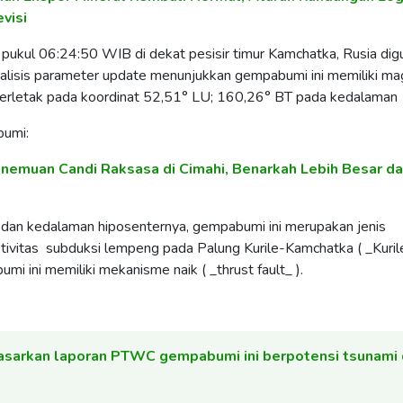
visi
, pukul 06:24:50 WIB di dekat pesisir timur Kamchatka, Rusia di
nalisis parameter update menunjukkan gempabumi ini memiliki ma
erletak pada koordinat 52,51° LU; 160,26° BT pada kedalaman
bumi:
enemuan Candi Raksasa di Cimahi, Benarkah Lebih Besar da
 dan kedalaman hiposenternya, gempabumi ini merupakan jenis
tivitas subduksi lempeng pada Palung Kurile-Kamchatka ( _Kuril
i ini memiliki mekanisme naik ( _thrust fault_ ).
asarkan laporan PTWC gempabumi ini berpotensi tsunami 