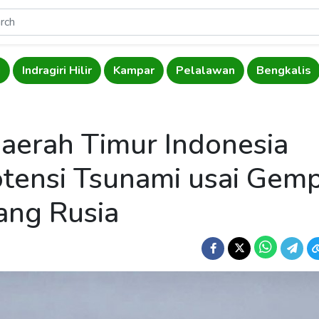
u
Indragiri Hilir
Kampar
Pelalawan
Bengkalis
Daerah Timur Indonesia
tensi Tsunami usai Gem
ang Rusia