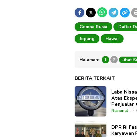
Gempa Rusia
Daftar D
Jepang
Hawai
Halaman:
1
2
Lihat 
BERITA TERKAIT
Laba Nissa
Atas Ekspe
Penjualan 
Dipangkas
-
Nasional
4 
DPR RI Fasi
Karyawan 