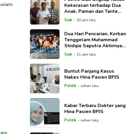
tsunami
Kekerasan terhadap Dua
Anak, Paman dan Tante
Korban Jadi Tersangka
-
Siak
20 jam lalu
Dua Hari Pencarian, Korban
Tenggelam Muhammad
Shidqie Saputra Akhirnya
Ditemukan
-
Siak
21 jam lalu
Buntut Panjang Kasus
Nakes Hina Pasien BPJS
-
Politik
sehari lalu
Kabar Terbaru Dokter yang
Hina Pasien BPJS
-
Politik
sehari lalu
gam