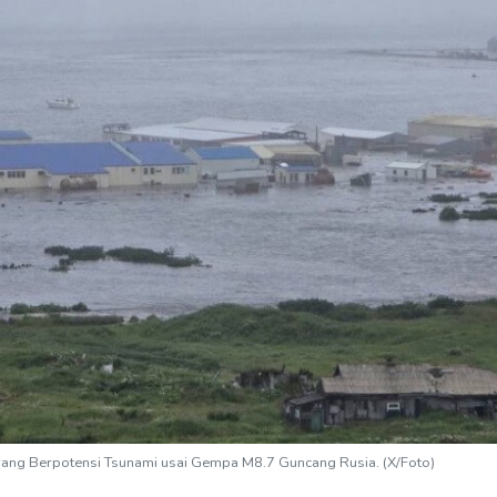
 yang Berpotensi Tsunami usai Gempa M8.7 Guncang Rusia. (X/Foto)