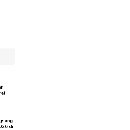
uhi
ral
ngsung
026 di