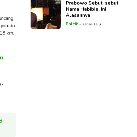
Prabowo Sebut-sebut
Nama Habibie, Ini
Alasannya
guncang
-
Politik
sehari lalu
gnitudo
 18 km.
ri
e-
di