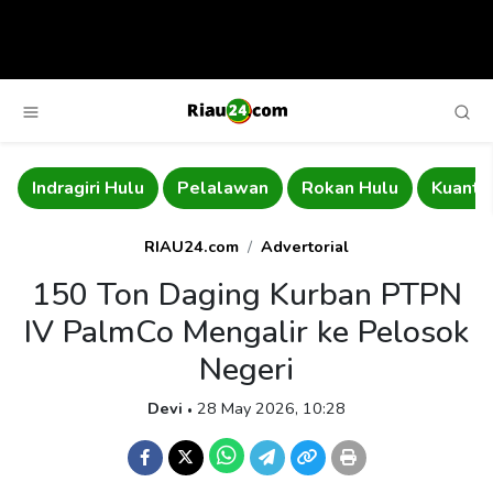
u
Pelalawan
Rokan Hulu
Kuantan Singingi
Ind
RIAU24.com
Advertorial
150 Ton Daging Kurban PTPN
IV PalmCo Mengalir ke Pelosok
Negeri
Devi
28 May 2026, 10:28
•