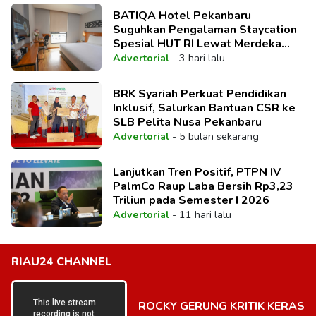
BATIQA Hotel Pekanbaru
Suguhkan Pengalaman Staycation
Spesial HUT RI Lewat Merdeka
Deal Package
Advertorial
-
3 hari lalu
BRK Syariah Perkuat Pendidikan
Inklusif, Salurkan Bantuan CSR ke
SLB Pelita Nusa Pekanbaru
Advertorial
-
5 bulan sekarang
Lanjutkan Tren Positif, PTPN IV
PalmCo Raup Laba Bersih Rp3,23
Triliun pada Semester I 2026
Advertorial
-
11 hari lalu
RIAU24 CHANNEL
ROCKY GERUNG KRITIK KERAS