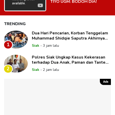
TIYO UGM: BODOH DIA!
TRENDING
Dua Hari Pencarian, Korban Tenggelam
Muhammad Shidqie Saputra Akhirnya
Ditemukan
1
Siak
-
3 jam lalu
Polres Siak Ungkap Kasus Kekerasan
terhadap Dua Anak, Paman dan Tante
Korban Jadi Tersangka
2
Siak
-
2 jam lalu