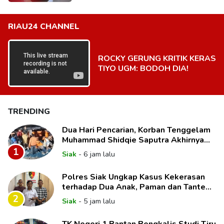
RIAU24 CHANNEL
ROCKY GERUNG KRITIK KERAS
TIYO UGM: BODOH DIA!
TRENDING
Dua Hari Pencarian, Korban Tenggelam
Muhammad Shidqie Saputra Akhirnya
Ditemukan
1
Siak
-
6 jam lalu
Polres Siak Ungkap Kasus Kekerasan
terhadap Dua Anak, Paman dan Tante
Korban Jadi Tersangka
2
Siak
-
5 jam lalu
TK Negeri 1 Bantan Bengkalis Studi Tiru