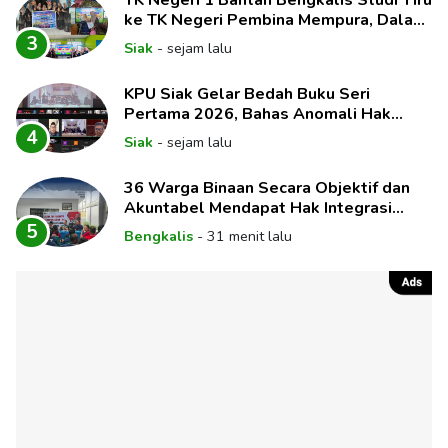
ke TK Negeri Pembina Mempura, Dalami
Implementasi Pembelajaran Mendalam
3
Siak
-
sejam lalu
KPU Siak Gelar Bedah Buku Seri
Pertama 2026, Bahas Anomali Hak
Politik dan Dinamika Pemilih
4
Siak
-
sejam lalu
36 Warga Binaan Secara Objektif dan
Akuntabel Mendapat Hak Integrasi
Melalui Sidang
5
Bengkalis
-
31 menit lalu