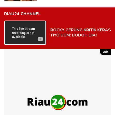
RIAU24 CHANNEL
ROCKY GERUNG KRITIK KERAS
TIYO UGM: BODOH DIA!