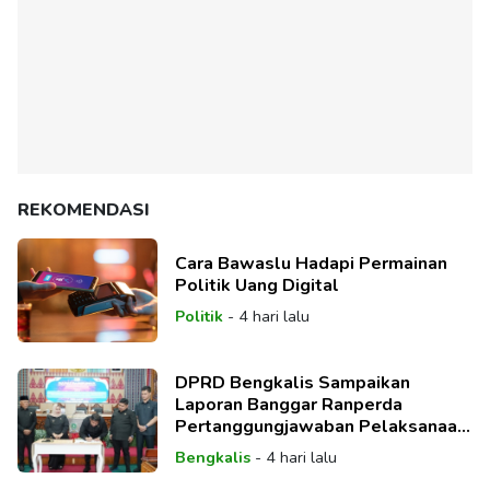
REKOMENDASI
Cara Bawaslu Hadapi Permainan
Politik Uang Digital
Politik
-
4 hari lalu
DPRD Bengkalis Sampaikan
Laporan Banggar Ranperda
Pertanggungjawaban Pelaksanaan
APBD TA 2025
Bengkalis
-
4 hari lalu