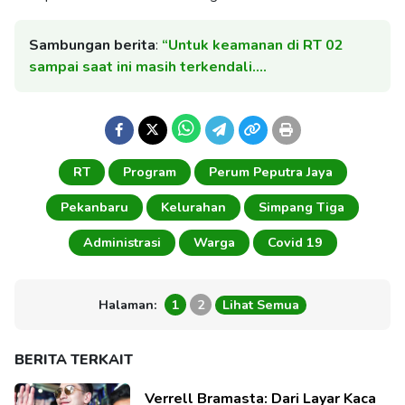
Sambungan berita
:
“Untuk keamanan di RT 02
sampai saat ini masih terkendali.…
RT
Program
Perum Peputra Jaya
Pekanbaru
Kelurahan
Simpang Tiga
Administrasi
Warga
Covid 19
Halaman:
1
2
Lihat Semua
BERITA TERKAIT
Verrell Bramasta: Dari Layar Kaca