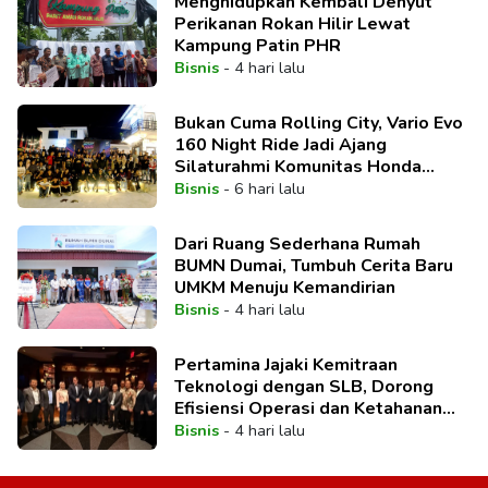
Menghidupkan Kembali Denyut
Perikanan Rokan Hilir Lewat
Kampung Patin PHR
Bisnis
-
4 hari lalu
Bukan Cuma Rolling City, Vario Evo
160 Night Ride Jadi Ajang
Silaturahmi Komunitas Honda
Pekanbaru
Bisnis
-
6 hari lalu
Dari Ruang Sederhana Rumah
BUMN Dumai, Tumbuh Cerita Baru
UMKM Menuju Kemandirian
Bisnis
-
4 hari lalu
Pertamina Jajaki Kemitraan
Teknologi dengan SLB, Dorong
Efisiensi Operasi dan Ketahanan
Energi Nasional
Bisnis
-
4 hari lalu