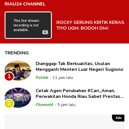
RIAU24 CHANNEL
ROCKY GERUNG KRITIK KERAS
TIYO UGM: BODOH DIA!
TRENDING
Dianggap Tak Berkualitas, Usulan
Mengganti Menteri Luar Negeri Sugiono
1
Politik
-
11 jam lalu
Cetak Agen Perubahan #Cari_Aman,
Perwakilan Honda Riau Sabet Prestasi
di Panggung Nasional
2
Otomotif
-
5 jam lalu