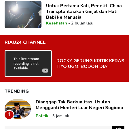
Untuk Pertama Kali, Peneliti China
Transplantasikan Ginjal dan Hati
Babi ke Manusia
Kesehatan
-
2 bulan lalu
RIAU24 CHANNEL
ROCKY GERUNG KRITIK KERAS
TIYO UGM: BODOH DIA!
TRENDING
Dianggap Tak Berkualitas, Usulan
Mengganti Menteri Luar Negeri Sugiono
1
Politik
-
3 jam lalu