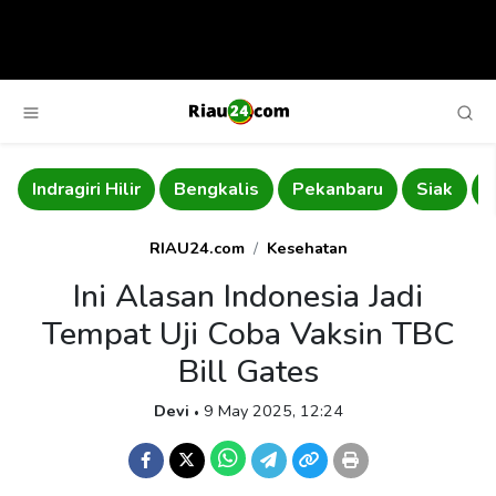
Indragiri Hilir
Bengkalis
Pekanbaru
Siak
R
RIAU24.com
Kesehatan
Ini Alasan Indonesia Jadi
Tempat Uji Coba Vaksin TBC
Bill Gates
Devi
9 May 2025, 12:24
•