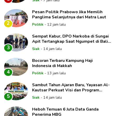
Pesan Politik Prabowo Jika Memilih
Panglima Selanjutnya dari Matra Laut
2
Politik
-
12 jam lalu
Sempat Kabur, DPO Narkoba di Sungai
Apit Tertangkap Saat Ngumpet di Balik
Kelambu
3
Siak
-
14 jam lalu
Bocoran Terbaru Kampung Haji
Indonesia di Makkah
4
Politik
-
13 jam lalu
Sambut Tahun Ajaran Baru, Yayasan Al-
Kautsar Perkuat Visi dan Program
Unggulan Pendidikan
5
Siak
-
14 jam lalu
Heboh Temuan 6 Juta Data Ganda
Penerima MBG