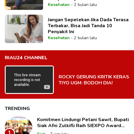
Kesehatan
-
2 bulan lalu
Jangan Sepelekan Jika Dada Terasa
Terbakar, Bisa Jadi Tanda 10
Penyakit Ini
Kesehatan
-
2 bulan lalu
RIAU24 CHANNEL
ROCKY GERUNG KRITIK KERAS
TIYO UGM: BODOH DIA!
TRENDING
Komitmen Lindungi Petani Sawit, Bupati
Siak Afni Zulkifli Raih SIEXPO Award
2026
1
Siak
-
7 jam lalu