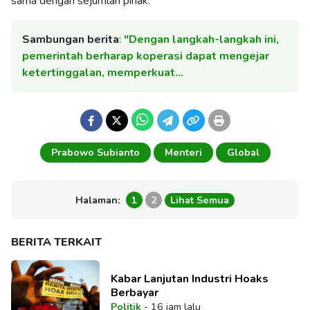
sama dengan sejumlah pihak.
Sambungan berita
:
"Dengan langkah-langkah ini,
pemerintah berharap koperasi dapat mengejar
ketertinggalan, memperkuat…
Prabowo Subianto
Menteri
Global
Halaman:
1
2
Lihat Semua
BERITA TERKAIT
Kabar Lanjutan Industri Hoaks
Berbayar
Politik
-
16 jam lalu