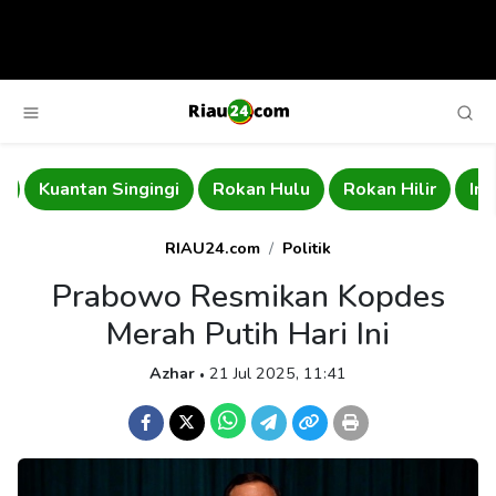
Kuantan Singingi
Rokan Hulu
Rokan Hilir
Indr
RIAU24.com
Politik
Prabowo Resmikan Kopdes
Merah Putih Hari Ini
Azhar
21 Jul 2025, 11:41
•