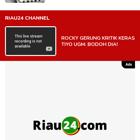
RIAU24 CHANNEL
ROCKY GERUNG KRITIK KERAS
TIYO UGM: BODOH DIA!