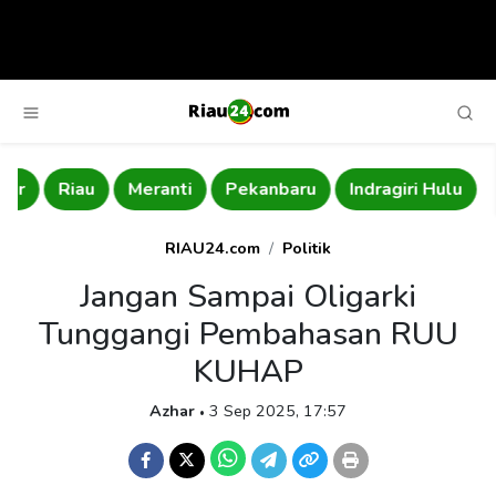
Riau
Meranti
Pekanbaru
Indragiri Hulu
Be
RIAU24.com
Politik
Jangan Sampai Oligarki
Tunggangi Pembahasan RUU
KUHAP
Azhar
3 Sep 2025, 17:57
•