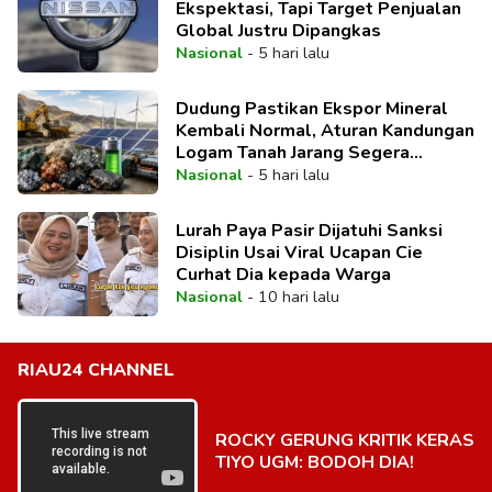
Ekspektasi, Tapi Target Penjualan
Global Justru Dipangkas
Nasional
-
5 hari lalu
Dudung Pastikan Ekspor Mineral
Kembali Normal, Aturan Kandungan
Logam Tanah Jarang Segera
Direvisi
Nasional
-
5 hari lalu
Lurah Paya Pasir Dijatuhi Sanksi
Disiplin Usai Viral Ucapan Cie
Curhat Dia kepada Warga
Nasional
-
10 hari lalu
RIAU24 CHANNEL
ROCKY GERUNG KRITIK KERAS
TIYO UGM: BODOH DIA!