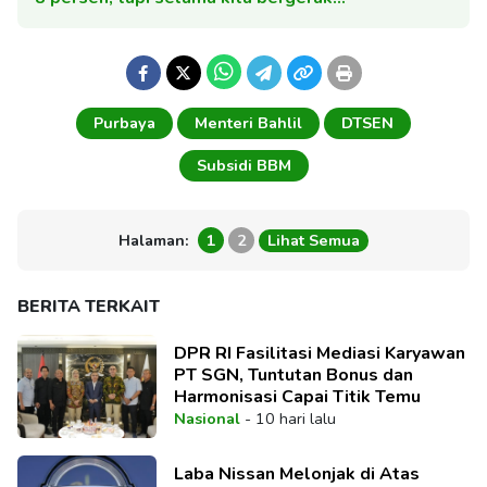
Purbaya
Menteri Bahlil
DTSEN
Subsidi BBM
Halaman:
1
2
Lihat Semua
BERITA TERKAIT
DPR RI Fasilitasi Mediasi Karyawan
PT SGN, Tuntutan Bonus dan
Harmonisasi Capai Titik Temu
Nasional
-
10 hari lalu
Laba Nissan Melonjak di Atas