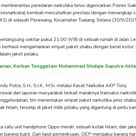
 memberantas peredaran narkotika terus digencarkan Polres Siak
tresnarkoba) kembali mencatatkan prestasi dengan menangkap 
(41) di wilayah Perawang, Kecamatan Tualang, Selasa (30/9/202
rlangsung sekitar pukul 21.00 WIB di sebuah rumah di Jalan Le
s berhasil mengamankan empat paket shabu dengan berat kotor 
alam jaket pelaku.
carian, Korban Tenggelam Muhammad Shidqie Saputra Akhi
dy Putra, S.H., S.I.K., M.Si. melalui Kasat Narkoba AKP Tony
wal dari laporan masyarakat terkait maraknya transaksi narkotik
enggeledahan, tim menemukan empat paket narkotika jenis shab
 hitam, terselip di jaket milik pelaku yang digantung di pintu kam
yita satu unit handphone Oppo merah, sebuah kotak hitam, dan jak
n barang bukti. Dari hasil pemeriksaan, OEP mengakui barang ha