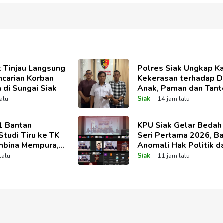
k Tinjau Langsung
Polres Siak Ungkap K
carian Korban
Kekerasan terhadap D
di Sungai Siak
Anak, Paman dan Tant
Korban Jadi Tersangka
-
lalu
Siak
14 jam lalu
1 Bantan
KPU Siak Gelar Bedah
Studi Tiru ke TK
Seri Pertama 2026, B
mbina Mempura,
Anomali Hak Politik d
plementasi
Dinamika Pemilih
-
lalu
Siak
11 jam lalu
ran Mendalam