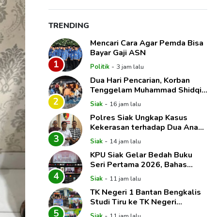
TRENDING
Mencari Cara Agar Pemda Bisa
Bayar Gaji ASN
1
-
Politik
3 jam lalu
Dua Hari Pencarian, Korban
Tenggelam Muhammad Shidqie
Saputra Akhirnya Ditemukan
2
-
Siak
16 jam lalu
Polres Siak Ungkap Kasus
Kekerasan terhadap Dua Anak,
Paman dan Tante Korban Jadi
3
-
Siak
14 jam lalu
Tersangka
KPU Siak Gelar Bedah Buku
Seri Pertama 2026, Bahas
Anomali Hak Politik dan
4
-
Siak
11 jam lalu
Dinamika Pemilih
TK Negeri 1 Bantan Bengkalis
Studi Tiru ke TK Negeri
Pembina Mempura, Dalami
5
-
Siak
11 jam lalu