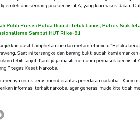
iperoleh dari seorang pria berinisial A, yang kini masuk dalam Da
h Putih Presisi Polda Riau di Teluk Lanus, Polres Siak Jel
asionalisme Sambut HUT RI ke-81
nunjukkan positif amphetamine dan metamfetamina. “Pelaku berp
rawang. Saat ini tersangka dan barang bukti sudah kami amankan 
ukum lebih lanjut. Kami juga masih memburu pemasok berinisial 
ongi,” tegas Kasat Narkoba.
itmennya untuk terus memberantas peredaran narkoba. “Kami m
ikan informasi terkait narkoba, agar generasi muda kita tidak me