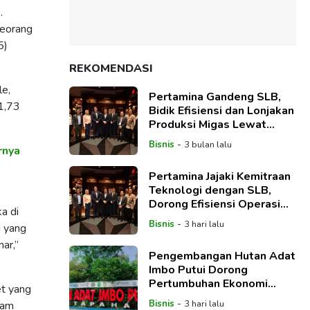
.
seorang
5)
REKOMENDASI
le,
Pertamina Gandeng SLB,
1,73
Bidik Efisiensi dan Lonjakan
Produksi Migas Lewat
Teknologi Global
-
Bisnis
3 bulan lalu
rnya
Pertamina Jajaki Kemitraan
Teknologi dengan SLB,
Dorong Efisiensi Operasi
a di
dan Ketahanan Energi
-
Bisnis
3 hari lalu
u yang
Nasional
ar,”
Pengembangan Hutan Adat
Imbo Putui Dorong
Pertumbuhan Ekonomi
et yang
Wisata Desa di Kampar
-
Bisnis
3 hari lalu
ram