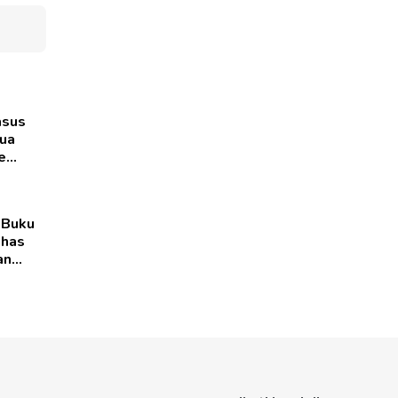
asus
ua
e
 Buku
ahas
an