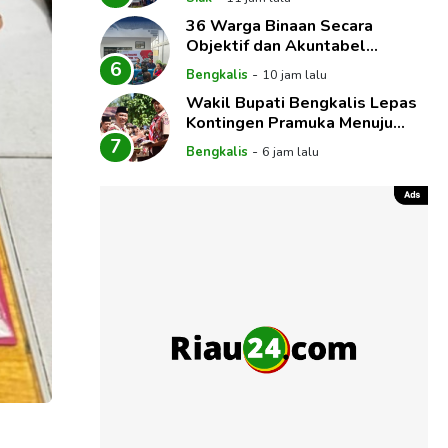
Implementasi Pembelajaran
36 Warga Binaan Secara
Mendalam
Objektif dan Akuntabel
Mendapat Hak Integrasi
6
-
Bengkalis
10 jam lalu
Melalui Sidang
Wakil Bupati Bengkalis Lepas
Kontingen Pramuka Menuju
Jambore Nasional XII Tahun
7
-
Bengkalis
6 jam lalu
2026