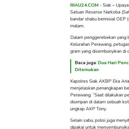
RIAU24.COM
- Siak – Upaya
Satuan Reserse Narkoba (Sa
bandar shabu berinisial OEP 
malam.
Dalam penggerebekan yang be
Kelurahan Perawang, petuga
gram yang disembunyikan di d
Baca juga
:
Dua Hari Pen
Ditemukan
Kapolres Siak AKBP Eka Arian
menjelaskan penangkapan bera
Perawang. “Saat dilakukan p
disimpan di dalam sebuah kotak
ungkap AKP Tony.
Selain sabu, polisi juga men
dipakai untuk menyembunyika