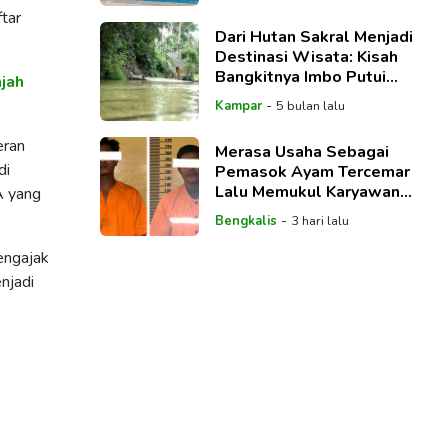
ftar
Dari Hutan Sakral Menjadi
Destinasi Wisata: Kisah
Bangkitnya Imbo Putui
ajah
Menggerakkan Ekonomi
-
Kampar
5 bulan lalu
Desa
eran
Merasa Usaha Sebagai
di
Pemasok Ayam Tercemar
Lalu Memukul Karyawan
A yang
SPPG, Supplier Masuk Bui
-
Bengkalis
3 hari lalu
engajak
njadi