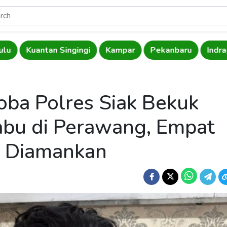
ulu
Kuantan Singingi
Kampar
Pekanbaru
Indrag
oba Polres Siak Bekuk
bu di Perawang, Empat
u Diamankan