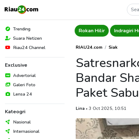
Trending
Meranti
Rokan Hilir
Indragiri H
Suara Netizen
RIAU24.com
Siak
Riau24 Channel
Satresnark
Exclusive
Bandar Sha
Advertorial
Galeri Foto
Paket Sab
Lensa 24
Lina
3 Oct 2025, 10:51
•
Kateogri
Nasional
Internasional