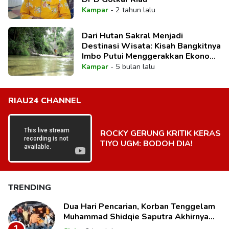
Kampar
-
2 tahun lalu
Dari Hutan Sakral Menjadi
Destinasi Wisata: Kisah Bangkitnya
Imbo Putui Menggerakkan Ekonomi
Desa
Kampar
-
5 bulan lalu
RIAU24 CHANNEL
ROCKY GERUNG KRITIK KERAS
TIYO UGM: BODOH DIA!
TRENDING
Dua Hari Pencarian, Korban Tenggelam
Muhammad Shidqie Saputra Akhirnya
Ditemukan