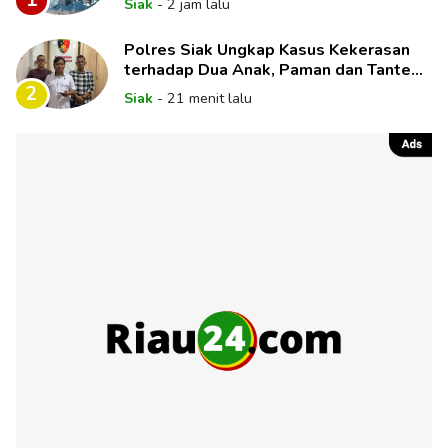
1
Siak
-
2 jam lalu
Polres Siak Ungkap Kasus Kekerasan
terhadap Dua Anak, Paman dan Tante
Korban Jadi Tersangka
2
Siak
-
21 menit lalu