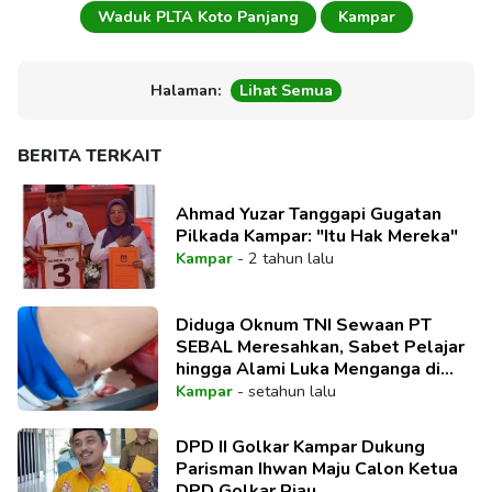
Waduk PLTA Koto Panjang
Kampar
Halaman:
Lihat Semua
BERITA TERKAIT
Ahmad Yuzar Tanggapi Gugatan
Pilkada Kampar: "Itu Hak Mereka"
Kampar
-
2 tahun lalu
Diduga Oknum TNI Sewaan PT
SEBAL Meresahkan, Sabet Pelajar
hingga Alami Luka Menganga di
Paha
Kampar
-
setahun lalu
DPD II Golkar Kampar Dukung
Parisman Ihwan Maju Calon Ketua
DPD Golkar Riau