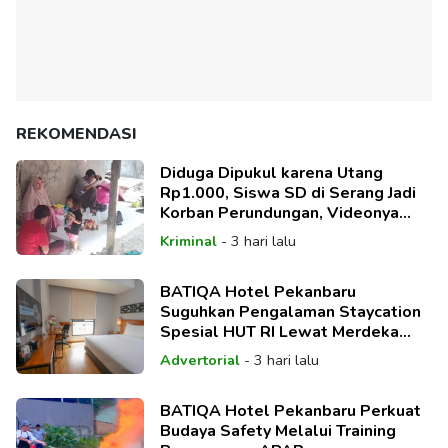
REKOMENDASI
Diduga Dipukul karena Utang
Rp1.000, Siswa SD di Serang Jadi
Korban Perundungan, Videonya
Viral
Kriminal
-
3 hari lalu
BATIQA Hotel Pekanbaru
Suguhkan Pengalaman Staycation
Spesial HUT RI Lewat Merdeka
Deal Package
Advertorial
-
3 hari lalu
BATIQA Hotel Pekanbaru Perkuat
Budaya Safety Melalui Training