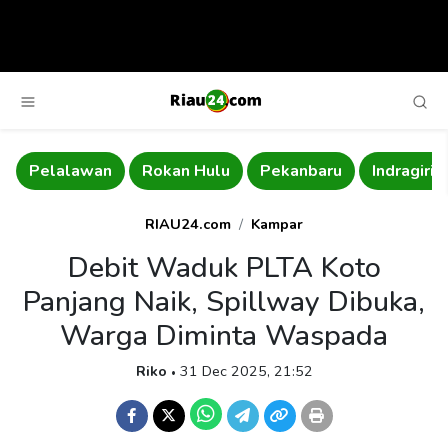
Pelalawan
Rokan Hulu
Pekanbaru
Indragiri 
RIAU24.com
Kampar
Debit Waduk PLTA Koto
Panjang Naik, Spillway Dibuka,
Warga Diminta Waspada
Riko
31 Dec 2025, 21:52
•