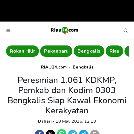
Rokan Hilir
Pekanbaru
Bengkalis
Riau
Si
RIAU24.com
Bengkalis
Peresmian 1.061 KDKMP,
Pemkab dan Kodim 0303
Bengkalis Siap Kawal Ekonomi
Kerakyatan
Dahari
18 May 2026, 12:10
•