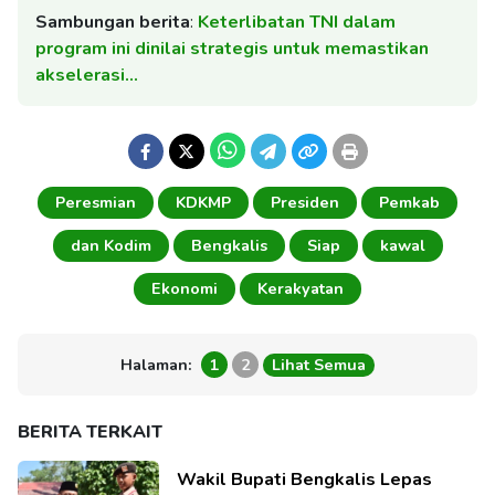
Sambungan berita
:
Keterlibatan TNI dalam
program ini dinilai strategis untuk memastikan
akselerasi…
Peresmian
KDKMP
Presiden
Pemkab
dan Kodim
Bengkalis
Siap
kawal
Ekonomi
Kerakyatan
Halaman:
1
2
Lihat Semua
BERITA TERKAIT
Wakil Bupati Bengkalis Lepas