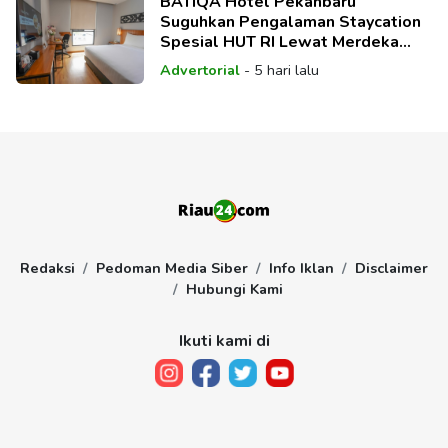
BATIQA Hotel Pekanbaru
Suguhkan Pengalaman Staycation
Spesial HUT RI Lewat Merdeka
Deal Package
Advertorial
-
5 hari lalu
Redaksi
Pedoman Media Siber
Info Iklan
Disclaimer
Hubungi Kami
Ikuti kami di