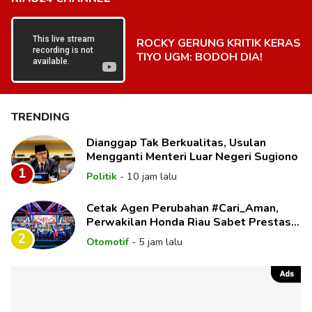
ROCKY GERUNG KRITIK KERAS
TIYO UGM: BODOH DIA!
TRENDING
Dianggap Tak Berkualitas, Usulan
Mengganti Menteri Luar Negeri Sugiono
1
Politik
-
10 jam lalu
Cetak Agen Perubahan #Cari_Aman,
Perwakilan Honda Riau Sabet Prestasi
di Panggung Nasional
2
Otomotif
-
5 jam lalu