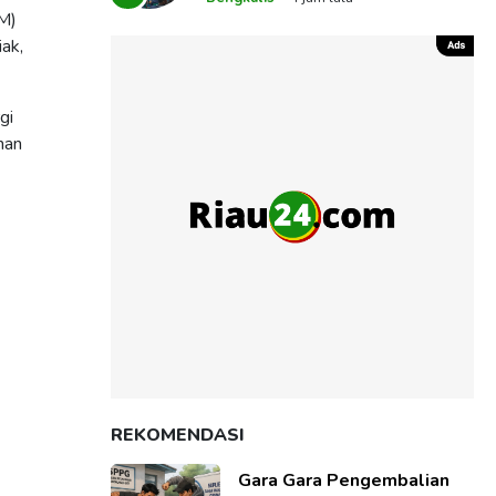
Melalui Sidang
GM)
iak,
gi
nan
REKOMENDASI
Gara Gara Pengembalian