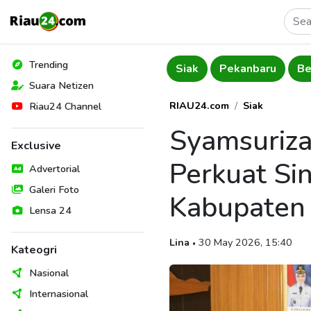
Trending
Riau
Pelalawan
Siak
Pekanbaru
Be
Suara Netizen
RIAU24.com
Siak
Riau24 Channel
Syamsuriza
Exclusive
Perkuat Si
Advertorial
Galeri Foto
Kabupaten 
Lensa 24
Lina
30 May 2026, 15:40
•
Kateogri
Nasional
Internasional