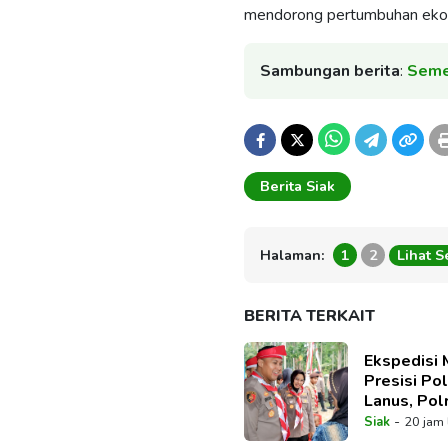
mendorong pertumbuhan ekon
Sambungan berita
:
Semen
Berita Siak
Halaman:
1
2
Lihat 
BERITA TERKAIT
Ekspedisi 
Presisi Pol
Lanus, Polr
Sudut Nege
-
Siak
20 jam 
Nasionali