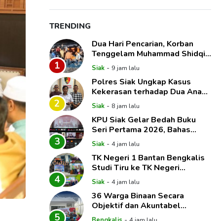
TRENDING
Dua Hari Pencarian, Korban
Tenggelam Muhammad Shidqie
Saputra Akhirnya Ditemukan
1
-
Siak
9 jam lalu
Polres Siak Ungkap Kasus
Kekerasan terhadap Dua Anak,
Paman dan Tante Korban Jadi
2
-
Siak
8 jam lalu
Tersangka
KPU Siak Gelar Bedah Buku
Seri Pertama 2026, Bahas
Anomali Hak Politik dan
3
-
Siak
4 jam lalu
Dinamika Pemilih
TK Negeri 1 Bantan Bengkalis
Studi Tiru ke TK Negeri
Pembina Mempura, Dalami
4
-
Siak
4 jam lalu
Implementasi Pembelajaran
36 Warga Binaan Secara
Mendalam
Objektif dan Akuntabel
Mendapat Hak Integrasi
5
-
Bengkalis
4 jam lalu