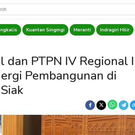
ngkalis
Kuantan Singingi
Meranti
Indragiri Hilir
l dan PTPN IV Regional II
nergi Pembangunan di
Siak