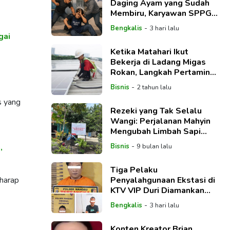
Daging Ayam yang Sudah
Membiru, Karyawan SPPG
Beringin Dipukul 2 Pelaku
-
Bengkalis
3 hari lalu
gai
Ketika Matahari Ikut
Bekerja di Ladang Migas
Rokan, Langkah Pertamina
Menjemput Energi Bersih
-
Bisnis
2 tahun lalu
s yang
Rezeki yang Tak Selalu
Wangi: Perjalanan Mahyin
Mengubah Limbah Sapi
Menjadi Harapan Keluarga
-
,
Bisnis
9 bulan lalu
Tiga Pelaku
rharap
Penyalahgunaan Ekstasi di
KTV VIP Duri Diamankan
Polsek Mandau
-
Bengkalis
3 hari lalu
Konten Kreator Brian