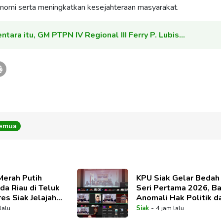
omi serta meningkatkan kesejahteraan masyarakat.
tara itu, GM PTPN IV Regional III Ferry P. Lubis…
Semua
Merah Putih
KPU Siak Gelar Bedah
da Riau di Teluk
Seri Pertama 2026, B
es Siak Jelajah
Anomali Hak Politik d
ri Perkuat
Dinamika Pemilih
-
lalu
Siak
4 jam lalu
sme Sambut HUT