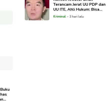
Terancam Jerat UU PDP dan
UU ITE, Ahli Hukum: Bisa
Dipidana hingga 4 Tahun
-
Kriminal
3 hari lalu
 Buku
ahas
an