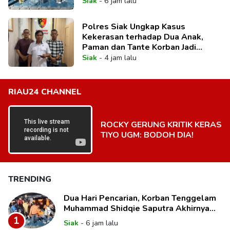
Siak
-
6 jam lalu
Polres Siak Ungkap Kasus
Kekerasan terhadap Dua Anak,
Paman dan Tante Korban Jadi
Tersangka
Siak
-
4 jam lalu
RIAU24 CHANNEL
ROCKY GERUNG KRITIK KERAS
TIYO UGM: BODOH DIA!
TRENDING
Dua Hari Pencarian, Korban Tenggelam
Muhammad Shidqie Saputra Akhirnya
Ditemukan
1
Siak
-
6 jam lalu