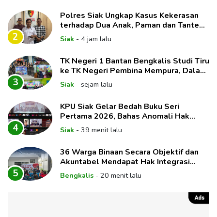
Polres Siak Ungkap Kasus Kekerasan
terhadap Dua Anak, Paman dan Tante
Korban Jadi Tersangka
2
Siak
-
4 jam lalu
TK Negeri 1 Bantan Bengkalis Studi Tiru
ke TK Negeri Pembina Mempura, Dalami
Implementasi Pembelajaran Mendalam
3
Siak
-
sejam lalu
KPU Siak Gelar Bedah Buku Seri
Pertama 2026, Bahas Anomali Hak
Politik dan Dinamika Pemilih
4
Siak
-
39 menit lalu
36 Warga Binaan Secara Objektif dan
Akuntabel Mendapat Hak Integrasi
Melalui Sidang
5
Bengkalis
-
20 menit lalu