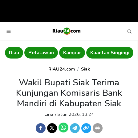
au
Pelalawan
Kampar
Kuantan Singingi
Bengk
RIAU24.com
Siak
Wakil Bupati Siak Terima
Kunjungan Komisaris Bank
Mandiri di Kabupaten Siak
Lina
5 Jun 2026, 13:24
•