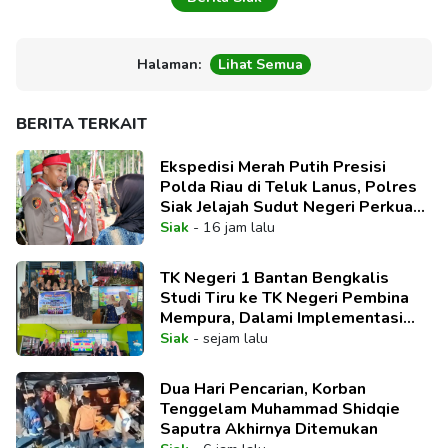
Halaman:
Lihat Semua
BERITA TERKAIT
Ekspedisi Merah Putih Presisi
Polda Riau di Teluk Lanus, Polres
Siak Jelajah Sudut Negeri Perkuat
Nasionalisme Sambut HUT RI ke-
Siak
-
16 jam lalu
81
TK Negeri 1 Bantan Bengkalis
Studi Tiru ke TK Negeri Pembina
Mempura, Dalami Implementasi
Pembelajaran Mendalam
Siak
-
sejam lalu
Dua Hari Pencarian, Korban
Tenggelam Muhammad Shidqie
Saputra Akhirnya Ditemukan