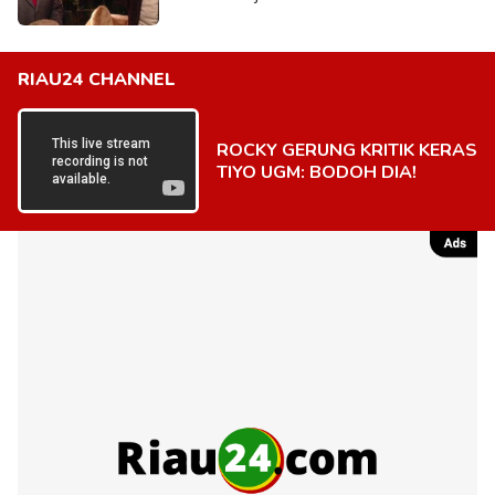
RIAU24 CHANNEL
ROCKY GERUNG KRITIK KERAS
TIYO UGM: BODOH DIA!