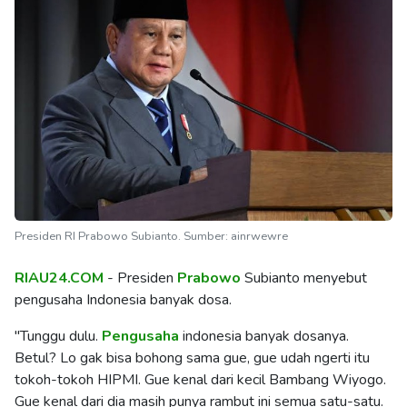
Presiden RI Prabowo Subianto. Sumber: ainrwewre
RIAU24.COM
- Presiden
Prabowo
Subianto menyebut
pengusaha Indonesia banyak dosa.
"Tunggu dulu.
Pengusaha
indonesia banyak dosanya.
Betul? Lo gak bisa bohong sama gue, gue udah ngerti itu
tokoh-tokoh HIPMI. Gue kenal dari kecil Bambang Wiyogo.
Gue kenal dari dia masih punya rambut ini semua satu-satu.