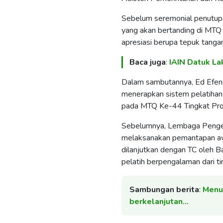
​Sebelum seremonial penutupan
yang akan bertanding di MTQ 
apresiasi berupa tepuk tangan
Baca juga
:
IAIN Datuk L
​Dalam sambutannya, Ed Efe
menerapkan sistem pelatihan
pada MTQ Ke-44 Tingkat Pro
​Sebelumnya, Lembaga Penge
melaksanakan pemantapan awa
dilanjutkan dengan TC oleh Ba
pelatih berpengalaman dari t
Sambungan berita
:
​Menu
berkelanjutan…