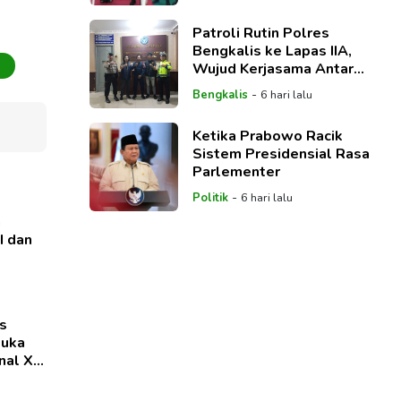
Pelaksanaan APBD TA
2025
Patroli Rutin Polres
Bengkalis ke Lapas IIA,
u
Wujud Kerjasama Antar
Instansi yang Baik
-
Bengkalis
6 hari lalu
Ketika Prabowo Racik
Sistem Presidensial Rasa
Parlementer
-
Politik
6 hari lalu
a
I dan
s
muka
al XII