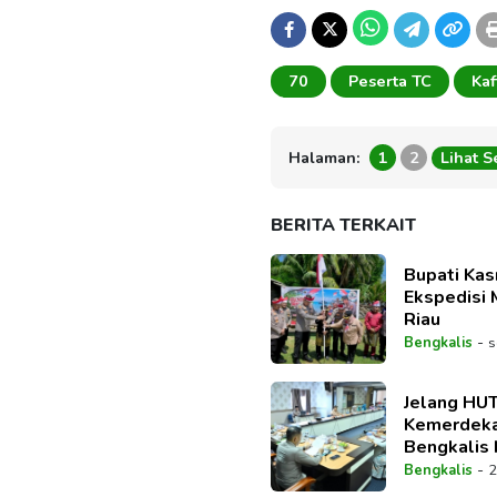
70
Peserta TC
Kaf
Halaman:
1
2
Lihat 
BERITA TERKAIT
Bupati Kas
Ekspedisi 
Riau
-
Bengkalis
s
Jelang HU
Kemerdeka
Bengkalis
Seluruh Ra
-
Bengkalis
2