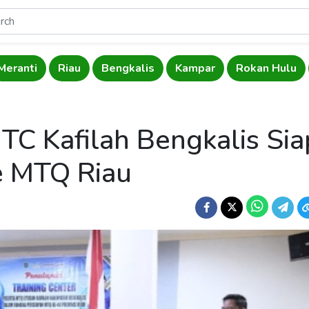
Meranti
Riau
Bengkalis
Kampar
Rokan Hulu
 TC Kafilah Bengkalis Sia
e MTQ Riau