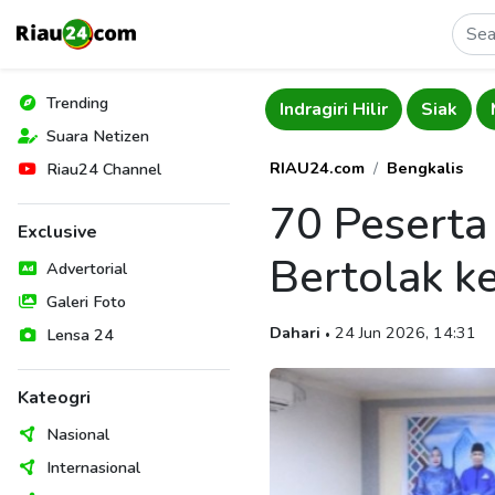
Trending
Pekanbaru
Indragiri Hilir
Siak
Suara Netizen
RIAU24.com
Bengkalis
Riau24 Channel
70 Peserta
Exclusive
Bertolak k
Advertorial
Galeri Foto
Dahari
24 Jun 2026, 14:31
Lensa 24
•
Kateogri
Nasional
Internasional