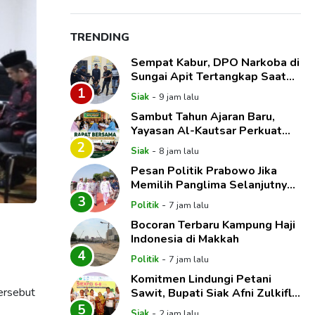
TRENDING
Sempat Kabur, DPO Narkoba di
Sungai Apit Tertangkap Saat
Ngumpet di Balik Kelambu
1
-
Siak
9 jam lalu
Sambut Tahun Ajaran Baru,
Yayasan Al-Kautsar Perkuat
Visi dan Program Unggulan
2
-
Siak
8 jam lalu
Pendidikan
Pesan Politik Prabowo Jika
Memilih Panglima Selanjutnya
dari Matra Laut
3
-
Politik
7 jam lalu
Bocoran Terbaru Kampung Haji
Indonesia di Makkah
4
-
Politik
7 jam lalu
Komitmen Lindungi Petani
ersebut
Sawit, Bupati Siak Afni Zulkifli
Raih SIEXPO Award 2026
5
-
Siak
2 jam lalu