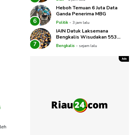
Heboh Temuan 6 Juta Data
Ganda Penerima MBG
6
-
Politik
3 jam lalu
IAIN Datuk Laksemana
Bengkalis Wisudakan 553
Mahasiswa
7
-
Bengkalis
sejam lalu
i
oleh