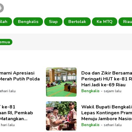
ilah
Bengkalis
Siap
Bertolak
Ke MTQ
Ria
Semua
marni Apresiasi
Doa dan Zikir Bersam
Merah Putih Polda
Peringati HUT ke-81 R
Hari Jadi ke-69 Riau
-
ehari lalu
Bengkalis
sejam lalu
T ke-81
Wakil Bupati Bengkali
an RI, Pemkab
Lepas Kontingen Pra
 Matangkan
Menuju Jambore Nasion
ngkaian Kegiatan
Tahun 2026
-
 hari lalu
Bengkalis
sehari lalu