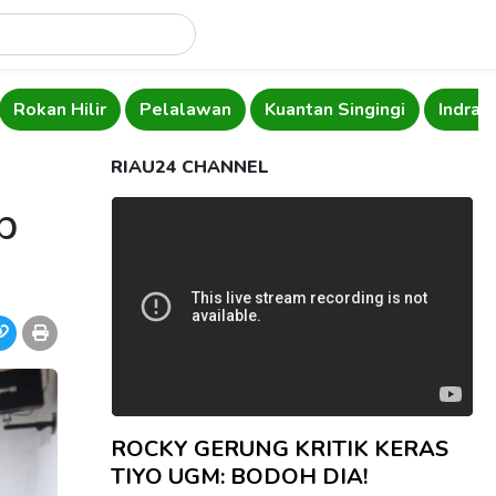
Rokan Hilir
Pelalawan
Kuantan Singingi
Indragi
RIAU24 CHANNEL
p
ROCKY GERUNG KRITIK KERAS
TIYO UGM: BODOH DIA!