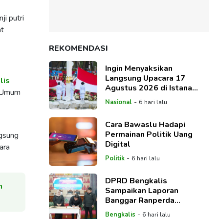
ji putri
at
REKOMENDASI
Ingin Menyaksikan
Langsung Upacara 17
lis
Agustus 2026 di Istana
a Umum
Negara, Begini Cara
-
Nasional
6 hari lalu
Daftarnya
Cara Bawaslu Hadapi
Permainan Politik Uang
ngsung
Digital
ara
-
Politik
6 hari lalu
DPRD Bengkalis
n
Sampaikan Laporan
Banggar Ranperda
Pertanggungjawaban
-
Bengkalis
6 hari lalu