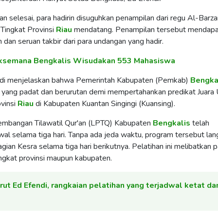
 selesai, para hadirin disuguhkan penampilan dari regu Al-Barzan
Tingkat Provinsi
Riau
mendatang. Penampilan tersebut mendap
 dan seruan takbir dari para undangan yang hadir.
aksemana Bengkalis Wisudakan 553 Mahasiswa
ndi menjelaskan bahwa Pemerintah Kabupaten (Pemkab)
Bengka
 yang padat dan berurutan demi mempertahankan predikat Juar
vinsi
Riau
di Kabupaten Kuantan Singingi (Kuansing).
mbangan Tilawatil Qur'an (LPTQ) Kabupaten
Bengkalis
telah
l selama tiga hari. Tanpa ada jeda waktu, program tersebut la
gian Kesra selama tiga hari berikutnya. Pelatihan ini melibatkan p
ingkat provinsi maupun kabupaten.
rut Ed Efendi, rangkaian pelatihan yang terjadwal ketat da