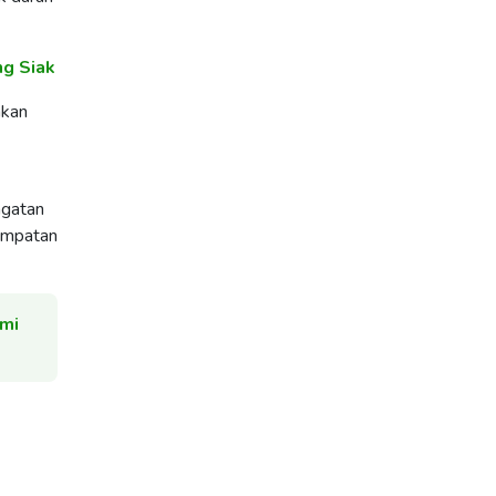
ng Siak
akan
ngatan
sempatan
ami