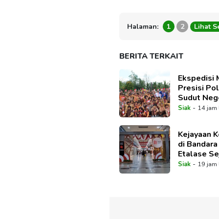
Halaman:
1
2
Lihat 
BERITA TERKAIT
Ekspedisi 
Presisi Pol
Sudut Nege
Senyuman 
-
Siak
14 jam 
Lanus
Kejayaan K
di Bandara 
Etalase Se
Riau
-
Siak
19 jam 