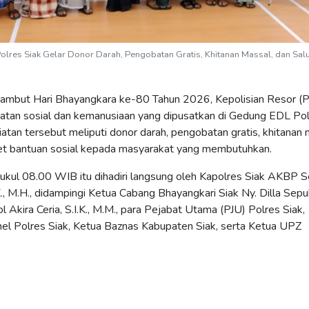
lres Siak Gelar Donor Darah, Pengobatan Gratis, Khitanan Massal, dan Sal
ambut Hari Bhayangkara ke-80 Tahun 2026, Kepolisian Resor (P
iatan sosial dan kemanusiaan yang dipusatkan di Gedung EDL Po
atan tersebut meliputi donor darah, pengobatan gratis, khitanan 
ket bantuan sosial kepada masyarakat yang membutuhkan.
pukul 08.00 WIB itu dihadiri langsung oleh Kapolres Siak AKBP 
.K., M.H., didampingi Ketua Cabang Bhayangkari Siak Ny. Dilla Sepu
Akira Ceria, S.I.K., M.M., para Pejabat Utama (PJU) Polres Siak,
el Polres Siak, Ketua Baznas Kabupaten Siak, serta Ketua UPZ