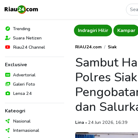
Trending
Meranti
Bengkalis
Indragiri Hilir
Kampar
Suara Netizen
RIAU24.com
Siak
Riau24 Channel
Sambut Har
Exclusive
Polres Sia
Advertorial
Galeri Foto
Pengobatan
Lensa 24
dan Salurk
Kateogri
Nasional
Lina
24 Jun 2026, 16:39
•
Internasional