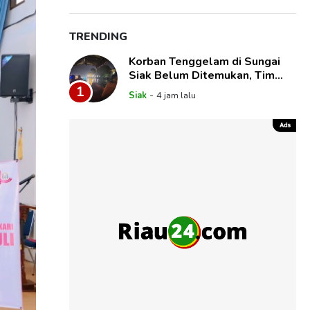
TRENDING
Korban Tenggelam di Sungai
Siak Belum Ditemukan, Tim
SAR Gabungan Lanjutkan
1
-
Siak
4 jam lalu
Pencarian