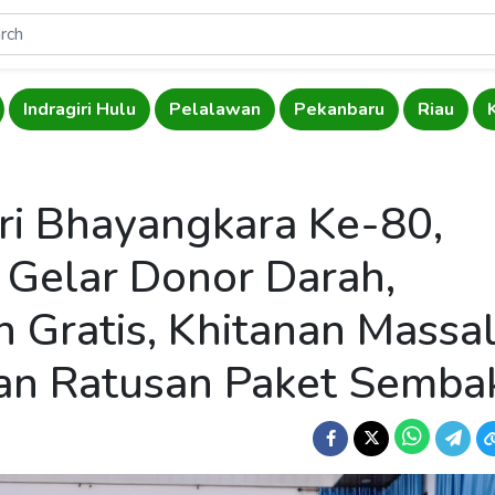
Indragiri Hulu
Pelalawan
Pekanbaru
Riau
i Bhayangkara Ke-80,
k Gelar Donor Darah,
 Gratis, Khitanan Massal
an Ratusan Paket Semba