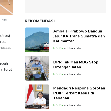
urkan
REKOMENDASI
Ambaisi Prabowo Bangun
olres)
Jalur KA Trans Sumatra dan
Kalimantan
lres
massal,
-
Politik
6 hari lalu
DPR Tak Mau MBG Stop
Sepuh
Ditengah Jalan
h. Turut
-
Politik
7 hari lalu
Mendagri Respons Sorotan
PDIP Terkait Kasus di
Tabanan
-
Politik
7 hari lalu