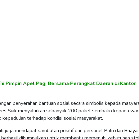
fni Pimpin Apel Pagi Bersama Perangkat Daerah di Kantor
engan penyerahan bantuan sosial secara simbolis kepada masyara
olres Siak menyalurkan sebanyak 200 paket sembako kepada war
kepedulian terhadap kondisi sosial masyarakat.
rah juga mendapat sambutan positif dari personel Polri dan Bhayan
 berhasil dikumpulkan untuk membantu memenuhi kebutuhan sto