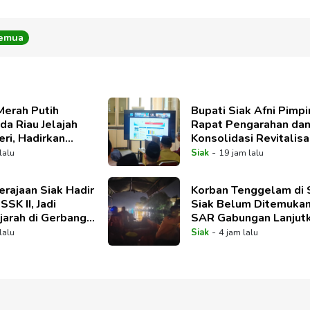
Semua
Merah Putih
Bupati Siak Afni Pimpi
da Riau Jelajah
Rapat Pengarahan da
ri, Hadirkan
Konsolidasi Revitalisa
di Kampung Teluk
Sekolah
-
lalu
Siak
19 jam lalu
erajaan Siak Hadir
Korban Tenggelam di 
SSK II, Jadi
Siak Belum Ditemukan
jarah di Gerbang
SAR Gabungan Lanjut
Pencarian
-
lalu
Siak
4 jam lalu