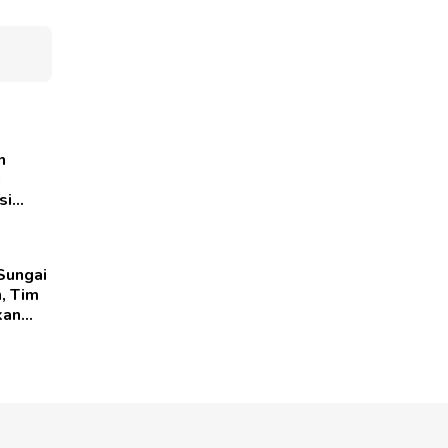
n
n
si
Sungai
, Tim
kan