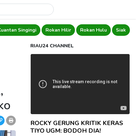
Kuantan Singingi
Rokan Hilir
Rokan Hulu
Siak
RIAU24 CHANNEL
,
ko
ROCKY GERUNG KRITIK KERAS
TIYO UGM: BODOH DIA!