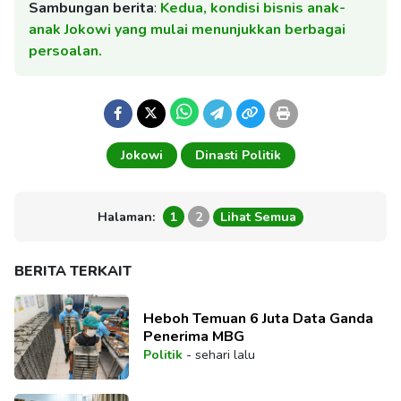
Sambungan berita
:
Kedua, kondisi bisnis anak-
anak Jokowi yang mulai menunjukkan berbagai
persoalan.
Jokowi
Dinasti Politik
Halaman:
1
2
Lihat Semua
BERITA TERKAIT
Heboh Temuan 6 Juta Data Ganda
Penerima MBG
Politik
-
sehari lalu