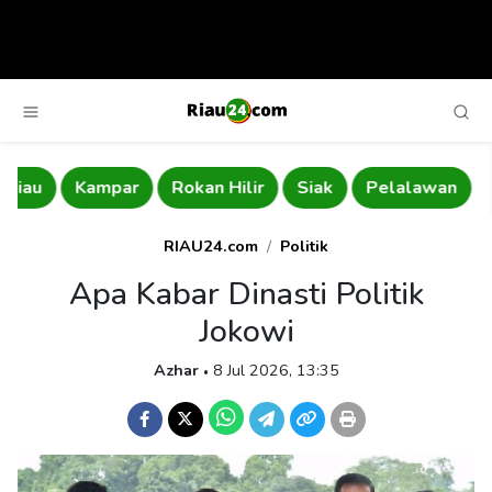
Kampar
Rokan Hilir
Siak
Pelalawan
Indra
RIAU24.com
Politik
Apa Kabar Dinasti Politik
Jokowi
Azhar
8 Jul 2026, 13:35
•