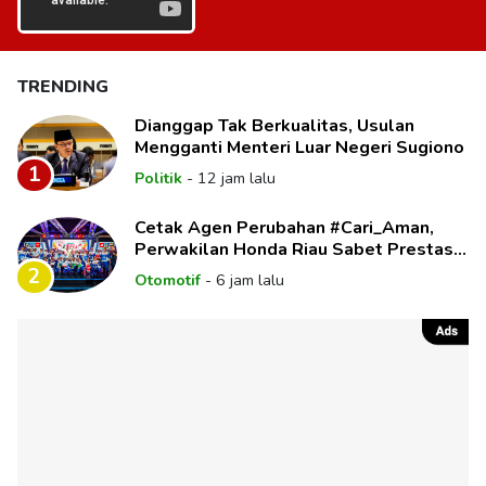
TRENDING
Dianggap Tak Berkualitas, Usulan
Mengganti Menteri Luar Negeri Sugiono
1
Politik
-
12 jam lalu
Cetak Agen Perubahan #Cari_Aman,
Perwakilan Honda Riau Sabet Prestasi
di Panggung Nasional
2
Otomotif
-
6 jam lalu