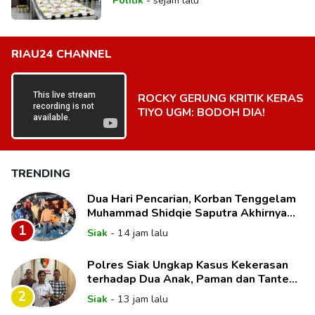
RIAU24 CHANNEL
ROCKY GERUNG KRITIK KERAS
TIYO UGM: BODOH DIA!
TRENDING
Dua Hari Pencarian, Korban Tenggelam
Muhammad Shidqie Saputra Akhirnya
Ditemukan
1
Siak
-
14 jam lalu
Polres Siak Ungkap Kasus Kekerasan
terhadap Dua Anak, Paman dan Tante
Korban Jadi Tersangka
2
Siak
-
13 jam lalu