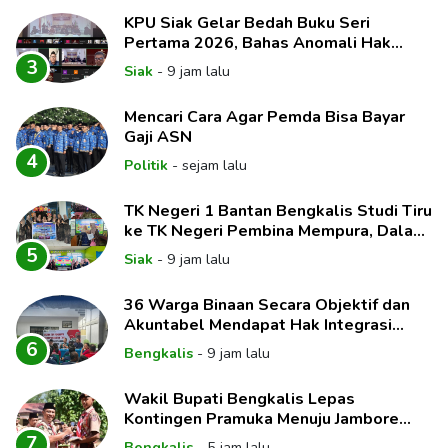
KPU Siak Gelar Bedah Buku Seri
Pertama 2026, Bahas Anomali Hak
Politik dan Dinamika Pemilih
3
Siak
-
9 jam lalu
Mencari Cara Agar Pemda Bisa Bayar
Gaji ASN
4
Politik
-
sejam lalu
TK Negeri 1 Bantan Bengkalis Studi Tiru
ke TK Negeri Pembina Mempura, Dalami
Implementasi Pembelajaran Mendalam
5
Siak
-
9 jam lalu
36 Warga Binaan Secara Objektif dan
Akuntabel Mendapat Hak Integrasi
Melalui Sidang
6
Bengkalis
-
9 jam lalu
Wakil Bupati Bengkalis Lepas
Kontingen Pramuka Menuju Jambore
Nasional XII Tahun 2026
7
Bengkalis
-
5 jam lalu