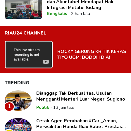
dan Akuntabel Mendapat Hak
Integrasi Melalui Sidang
Bengkalis
-
2 hari lalu
RIAU24 CHANNEL
ROCKY GERUNG KRITIK KERAS
TIYO UGM: BODOH DIA!
TRENDING
Dianggap Tak Berkualitas, Usulan
Mengganti Menteri Luar Negeri Sugiono
1
Politik
-
13 jam lalu
Cetak Agen Perubahan #Cari_Aman,
Perwakilan Honda Riau Sabet Prestasi