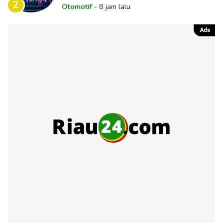
di Panggung Nasional
2
Otomotif
-
8 jam lalu