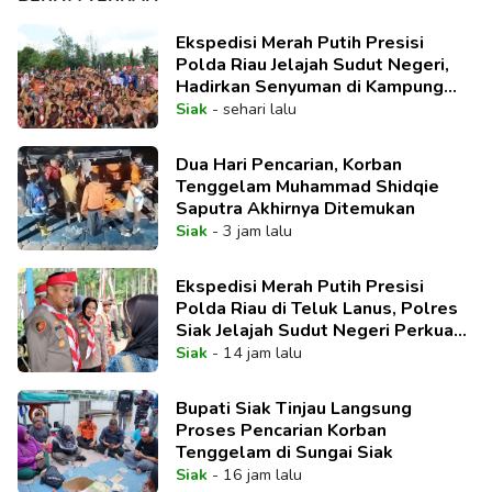
Ekspedisi Merah Putih Presisi
Polda Riau Jelajah Sudut Negeri,
Hadirkan Senyuman di Kampung
Teluk Lanus
Siak
-
sehari lalu
Dua Hari Pencarian, Korban
Tenggelam Muhammad Shidqie
Saputra Akhirnya Ditemukan
Siak
-
3 jam lalu
Ekspedisi Merah Putih Presisi
Polda Riau di Teluk Lanus, Polres
Siak Jelajah Sudut Negeri Perkuat
Nasionalisme Sambut HUT RI ke-
Siak
-
14 jam lalu
81
Bupati Siak Tinjau Langsung
Proses Pencarian Korban
Tenggelam di Sungai Siak
Siak
-
16 jam lalu