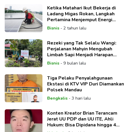
Ketika Matahari Ikut Bekerja di
Ladang Migas Rokan, Langkah
Pertamina Menjemput Energi
Bersih
Bisnis
-
2 tahun lalu
Rezeki yang Tak Selalu Wangi:
Perjalanan Mahyin Mengubah
Limbah Sapi Menjadi Harapan
Keluarga
Bisnis
-
9 bulan lalu
Tiga Pelaku Penyalahgunaan
Ekstasi di KTV VIP Duri Diamankan
Polsek Mandau
Bengkalis
-
3 hari lalu
Konten Kreator Brian Terancam
Jerat UU PDP dan UU ITE, Ahli
Hukum: Bisa Dipidana hingga 4
Tahun