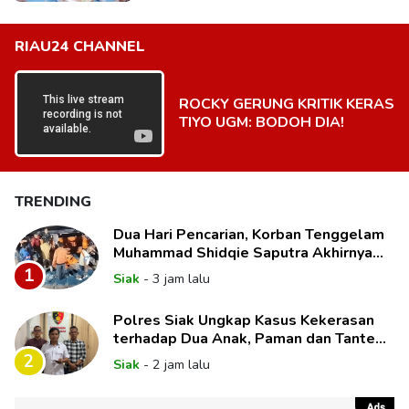
RIAU24 CHANNEL
ROCKY GERUNG KRITIK KERAS
TIYO UGM: BODOH DIA!
TRENDING
Dua Hari Pencarian, Korban Tenggelam
Muhammad Shidqie Saputra Akhirnya
Ditemukan
1
Siak
-
3 jam lalu
Polres Siak Ungkap Kasus Kekerasan
terhadap Dua Anak, Paman dan Tante
Korban Jadi Tersangka
2
Siak
-
2 jam lalu