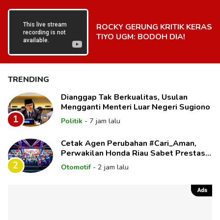
ROCKY GERUNG KRITIK KERAS
TIYO UGM: BODOH DIA!
TRENDING
Dianggap Tak Berkualitas, Usulan
Mengganti Menteri Luar Negeri Sugiono
1
Politik
-
7 jam lalu
Cetak Agen Perubahan #Cari_Aman,
Perwakilan Honda Riau Sabet Prestasi
di Panggung Nasional
2
Otomotif
-
2 jam lalu