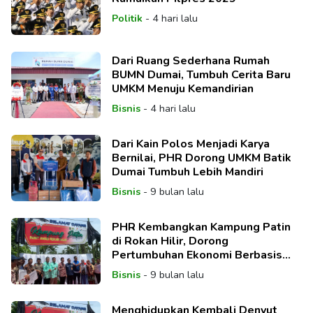
Politik
-
4 hari lalu
Dari Ruang Sederhana Rumah
BUMN Dumai, Tumbuh Cerita Baru
UMKM Menuju Kemandirian
Bisnis
-
4 hari lalu
Dari Kain Polos Menjadi Karya
Bernilai, PHR Dorong UMKM Batik
Dumai Tumbuh Lebih Mandiri
Bisnis
-
9 bulan lalu
PHR Kembangkan Kampung Patin
di Rokan Hilir, Dorong
Pertumbuhan Ekonomi Berbasis
Budidaya Perikanan
Bisnis
-
9 bulan lalu
Menghidupkan Kembali Denyut