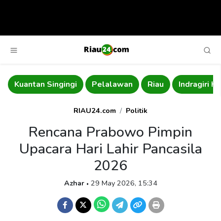
ingi
Pelalawan
Riau
Indragiri Hulu
Rokan Hili
RIAU24.com
Politik
Rencana Prabowo Pimpin
Upacara Hari Lahir Pancasila
2026
Azhar
29 May 2026, 15:34
•