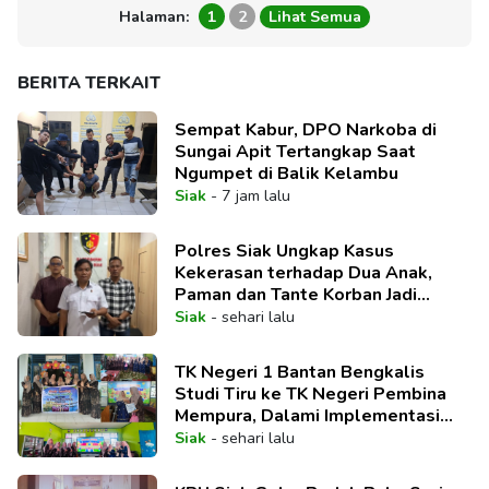
Halaman:
1
2
Lihat Semua
BERITA TERKAIT
Sempat Kabur, DPO Narkoba di
Sungai Apit Tertangkap Saat
Ngumpet di Balik Kelambu
Siak
-
7 jam lalu
Polres Siak Ungkap Kasus
Kekerasan terhadap Dua Anak,
Paman dan Tante Korban Jadi
Tersangka
Siak
-
sehari lalu
TK Negeri 1 Bantan Bengkalis
Studi Tiru ke TK Negeri Pembina
Mempura, Dalami Implementasi
Pembelajaran Mendalam
Siak
-
sehari lalu