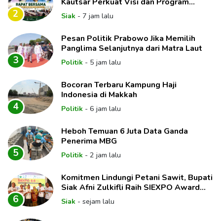
Kautsar Perkuat Visi dan Program
Unggulan Pendidikan
2
Siak
-
7 jam lalu
Pesan Politik Prabowo Jika Memilih
Panglima Selanjutnya dari Matra Laut
3
Politik
-
5 jam lalu
Bocoran Terbaru Kampung Haji
Indonesia di Makkah
4
Politik
-
6 jam lalu
Heboh Temuan 6 Juta Data Ganda
Penerima MBG
5
Politik
-
2 jam lalu
Komitmen Lindungi Petani Sawit, Bupati
Siak Afni Zulkifli Raih SIEXPO Award
2026
6
Siak
-
sejam lalu