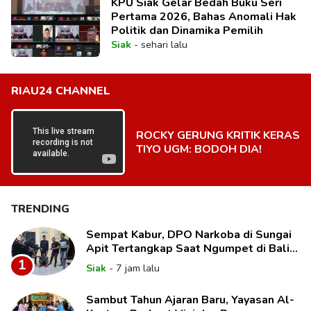
KPU Siak Gelar Bedah Buku Seri
Pertama 2026, Bahas Anomali Hak
Politik dan Dinamika Pemilih
Siak
-
sehari lalu
RIAU24 CHANNEL
ROCKY GERUNG KRITIK KERAS
TIYO UGM: BODOH DIA!
TRENDING
Sempat Kabur, DPO Narkoba di Sungai
Apit Tertangkap Saat Ngumpet di Balik
Kelambu
1
Siak
-
7 jam lalu
Sambut Tahun Ajaran Baru, Yayasan Al-