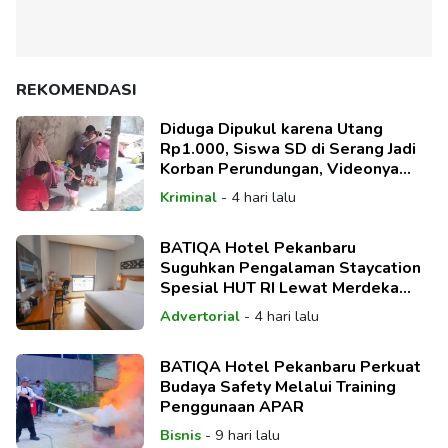
REKOMENDASI
Diduga Dipukul karena Utang
Rp1.000, Siswa SD di Serang Jadi
Korban Perundungan, Videonya
Viral
Kriminal
-
4 hari lalu
BATIQA Hotel Pekanbaru
Suguhkan Pengalaman Staycation
Spesial HUT RI Lewat Merdeka
Deal Package
Advertorial
-
4 hari lalu
BATIQA Hotel Pekanbaru Perkuat
Budaya Safety Melalui Training
Penggunaan APAR
Bisnis
-
9 hari lalu