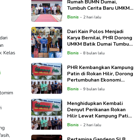
Rumah BUMN Dumai,
Tumbuh Cerita Baru UMKM
Menuju Kemandirian
-
Bisnis
2 hari lalu
Dari Kain Polos Menjadi
Karya Bernilai, PHR Dorong
dari
UMKM Batik Dumai Tumbuh
an
Lebih Mandiri
k Kelas
-
Bisnis
8 bulan lalu
PHR Kembangkan Kampung
i
Patin di Rokan Hilir, Dorong
Pertumbuhan Ekonomi
Berbasis Budidaya
-
Bisnis
9 bulan lalu
Perikanan
ntomim
Menghidupkan Kembali
i
Denyut Perikanan Rokan
Hilir Lewat Kampung Patin
PHR
-
Bisnis
2 hari lalu
ing
asih,
Pertamina Gandeng SLB,