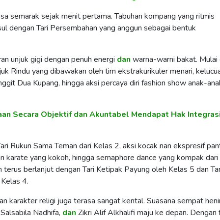
asa semarak sejak menit pertama. Tabuhan kompang yang ritmis
usul dengan Tari Persembahan yang anggun sebagai bentuk
iran unjuk gigi dengan penuh energi
dan
warna-warni bakat. Mulai 
juk Rindu yang dibawakan oleh tim ekstrakurikuler menari, kelucu
nggit Dua Kupang, hingga aksi percaya diri fashion show anak-ana
an Secara Objektif dan Akuntabel Mendapat Hak Integras
 Tari Rukun Sama Teman dari Kelas 2, aksi kocak nan ekspresif pa
an karate yang kokoh, hingga semaphore dance yang kompak dari
terus berlanjut dengan Tari Ketipak Payung oleh Kelas 5 dan Tar
Kelas 4.
atan karakter religi juga terasa sangat kental. Suasana sempat hen
 Salsabila Nadhifa,
dan
Zikri Alif Alkhalifi maju ke depan. Dengan f