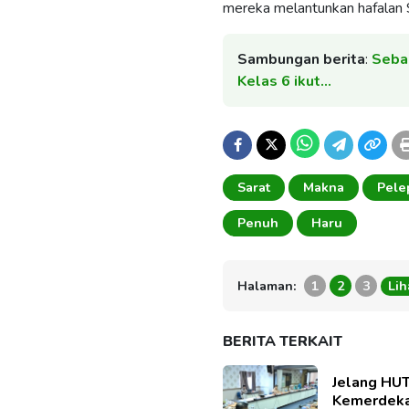
mereka melantunkan hafalan
Sambungan berita
:
​Seba
Kelas 6 ikut…
Sarat
Makna
Pele
Penuh
Haru
Halaman:
1
2
3
Li
BERITA TERKAIT
Jelang HU
Kemerdeka