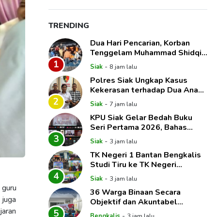
TRENDING
Dua Hari Pencarian, Korban
Tenggelam Muhammad Shidqie
Saputra Akhirnya Ditemukan
1
-
Siak
8 jam lalu
Polres Siak Ungkap Kasus
Kekerasan terhadap Dua Anak,
Paman dan Tante Korban Jadi
2
-
Siak
7 jam lalu
Tersangka
KPU Siak Gelar Bedah Buku
Seri Pertama 2026, Bahas
Anomali Hak Politik dan
3
-
Siak
3 jam lalu
Dinamika Pemilih
TK Negeri 1 Bantan Bengkalis
Studi Tiru ke TK Negeri
Pembina Mempura, Dalami
4
-
Siak
3 jam lalu
Implementasi Pembelajaran
s guru
36 Warga Binaan Secara
Mendalam
 juga
Objektif dan Akuntabel
jaran
Mendapat Hak Integrasi
5
-
Bengkalis
3 jam lalu