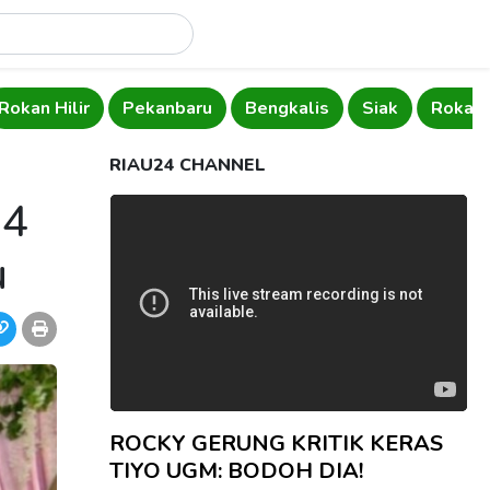
Rokan Hilir
Pekanbaru
Bengkalis
Siak
Rokan 
RIAU24 CHANNEL
 4
u
ROCKY GERUNG KRITIK KERAS
TIYO UGM: BODOH DIA!