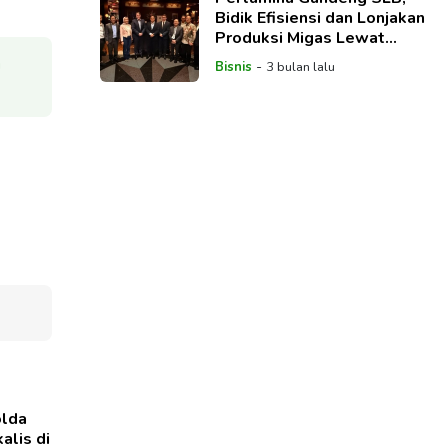
Bidik Efisiensi dan Lonjakan
Produksi Migas Lewat
Teknologi Global
i
-
Bisnis
3 bulan lalu
olda
alis di