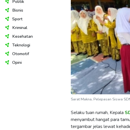
Politik
Bisnis
Sport
Kriminal
Kesehatan
Teknologi
Otomotif
Opini
Sarat Makna, Pelepasan Siswa SD
​Selaku tuan rumah, Kepala
SD
menyambut hangat para tamu 
tergambar jelas lewat kehadir