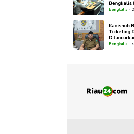
Bengkalis
Seluruh Ra
-
Bengkalis
2
Kadishub B
Ticketing 
Diluncurka
Paripurna
-
Bengkalis
s