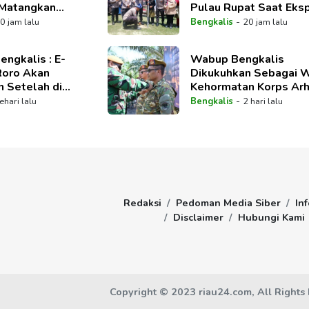
 Matangkan
Pulau Rupat Saat Eksp
ngkaian Kegiatan
Merah Putih
-
0 jam lalu
Bengkalis
20 jam lalu
engkalis : E-
Wabup Bengkalis
Roro Akan
Dikukuhkan Sebagai 
n Setelah di
Kehormatan Korps Ar
kan DPRD
-
ehari lalu
Bengkalis
2 hari lalu
Redaksi
Pedoman Media Siber
Inf
Disclaimer
Hubungi Kami
Copyright © 2023 riau24.com, All Rights