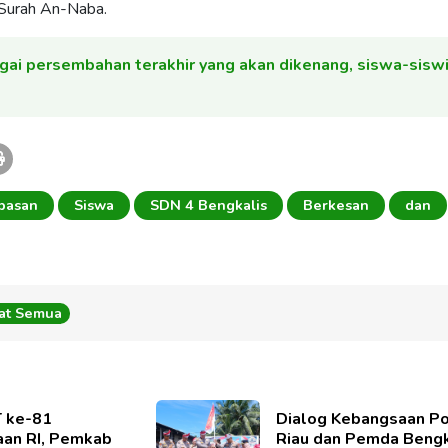
 Surah An-Naba.
gai persembahan terakhir yang akan dikenang, siswa-sisw
pasan
Siswa
SDN 4 Bengkalis
Berkesan
dan
hat Semua
T ke-81
Dialog Kebangsaan P
an RI, Pemkab
Riau dan Pemda Bengk