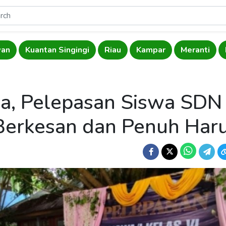
wan
Kuantan Singingi
Riau
Kampar
Meranti
a, Pelepasan Siswa SDN
Berkesan dan Penuh Har