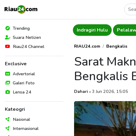
Trending
Indragiri Hilir
Indragiri Hulu
Pelala
Suara Netizen
RIAU24.com
Bengkalis
Riau24 Channel
Sarat Makn
Exclusive
Bengkalis 
Advertorial
Galeri Foto
Dahari
3 Jun 2026, 15:05
Lensa 24
•
Kateogri
Nasional
Internasional