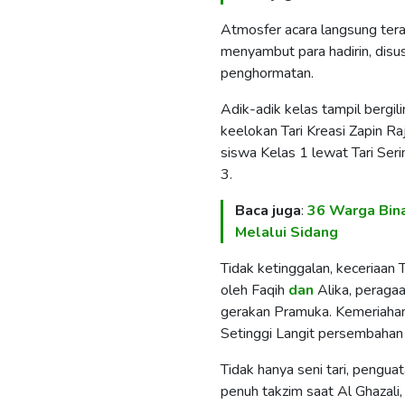
​Atmosfer acara langsung ter
menyambut para hadirin, dis
penghormatan.
​Adik-adik kelas tampil bergil
keelokan Tari Kreasi Zapin Ra
siswa Kelas 1 lewat Tari Seri
3.
Baca juga
:
36 Warga Bina
Melalui Sidang
Tidak ketinggalan, keceriaan
oleh Faqih
dan
Alika, peraga
gerakan Pramuka. Kemeriahan 
Setinggi Langit persembahan 
​Tidak hanya seni tari, pengu
penuh takzim saat Al Ghazali,