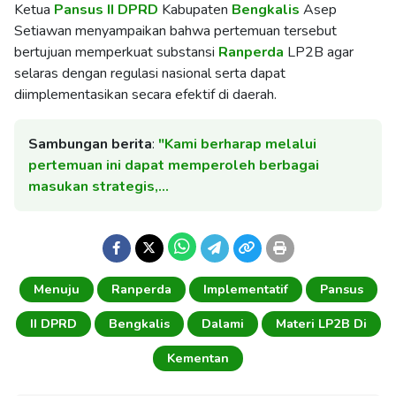
Ketua
Pansus
II DPRD
Kabupaten
Bengkalis
Asep
Setiawan menyampaikan bahwa pertemuan tersebut
bertujuan memperkuat substansi
Ranperda
LP2B agar
selaras dengan regulasi nasional serta dapat
diimplementasikan secara efektif di daerah.
Sambungan berita
:
"Kami berharap melalui
pertemuan ini dapat memperoleh berbagai
masukan strategis,…
Menuju
Ranperda
Implementatif
Pansus
II DPRD
Bengkalis
Dalami
Materi LP2B Di
Kementan