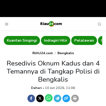
Kuantan Singingi
Indragiri Hilir
Pelalawan
In
RIAU24.com
Bengkalis
Resedivis Oknum Kadus dan 4
Temannya di Tangkap Polisi di
Bengkalis
Dahari
10 Jun 2026, 11:06
•