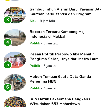
Sambut Tahun Ajaran Baru, Yayasan Al-
Kautsar Perkuat Visi dan Program
Unggulan Pendidikan
3
Siak
-
9 jam lalu
Bocoran Terbaru Kampung Haji
Indonesia di Makkah
4
Politik
-
8 jam lalu
Pesan Politik Prabowo Jika Memilih
Panglima Selanjutnya dari Matra Laut
5
Politik
-
8 jam lalu
Heboh Temuan 6 Juta Data Ganda
Penerima MBG
6
Politik
-
4 jam lalu
IAIN Datuk Laksemana Bengkalis
Wisudakan 553 Mahasiswa