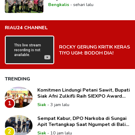
Bengkalis
-
sehari lalu
RIAU24 CHANNEL
ROCKY GERUNG KRITIK KERAS
TIYO UGM: BODOH DIA!
TRENDING
Komitmen Lindungi Petani Sawit, Bupati
Siak Afni Zulkifli Raih SIEXPO Award
2026
1
Siak
-
3 jam lalu
Sempat Kabur, DPO Narkoba di Sungai
Apit Tertangkap Saat Ngumpet di Balik
Kelambu
2
Siak
-
10 jam lalu