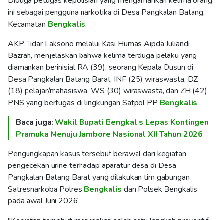
Diduga petugas kepolisian yang mengamankan kelima orang
ini sebagai pengguna narkotika di Desa Pangkalan Batang,
Kecamatan
Bengkalis
.
AKP Tidar Laksono melalui Kasi Humas Aipda Juliandi
Bazrah, menjelaskan bahwa kelima terduga pelaku yang
diamankan berinisial RA (39), seorang Kepala Dusun di
Desa Pangkalan Batang Barat, INF (25) wiraswasta, DZ
(18) pelajar/mahasiswa, WS (30) wiraswasta, dan ZH (42)
PNS yang bertugas di lingkungan Satpol PP
Bengkalis
.
Baca juga
:
Wakil Bupati Bengkalis Lepas Kontingen
Pramuka Menuju Jambore Nasional XII Tahun 2026
Pengungkapan kasus tersebut berawal dari kegiatan
pengecekan urine terhadap aparatur desa di Desa
Pangkalan Batang Barat yang dilakukan tim gabungan
Satresnarkoba Polres
Bengkalis
dan Polsek Bengkalis
pada awal Juni 2026.