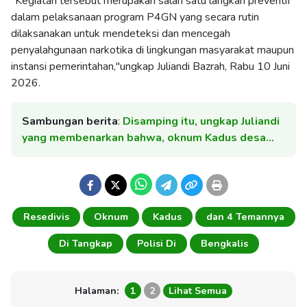
"Kegiatan tersebut merupakan salah satu langkah preventif
dalam pelaksanaan program P4GN yang secara rutin
dilaksanakan untuk mendeteksi dan mencegah
penyalahgunaan narkotika di lingkungan masyarakat maupun
instansi pemerintahan,"ungkap Juliandi Bazrah, Rabu 10 Juni
2026.
Sambungan berita
:
Disamping itu, ungkap Juliandi
yang membenarkan bahwa, oknum Kadus desa…
Resedivis
Oknum
Kadus
dan 4 Temannya
Di Tangkap
Polisi Di
Bengkalis
Halaman:
1
2
Lihat Semua