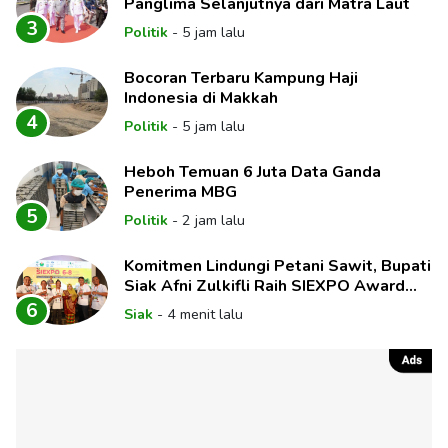
Panglima Selanjutnya dari Matra Laut
3
Politik
-
5 jam lalu
Bocoran Terbaru Kampung Haji
Indonesia di Makkah
4
Politik
-
5 jam lalu
Heboh Temuan 6 Juta Data Ganda
Penerima MBG
5
Politik
-
2 jam lalu
Komitmen Lindungi Petani Sawit, Bupati
Siak Afni Zulkifli Raih SIEXPO Award
2026
6
Siak
-
4 menit lalu