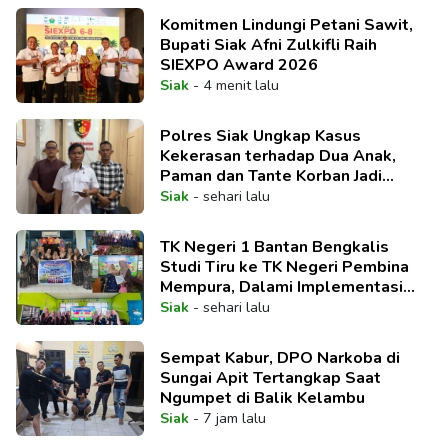
Komitmen Lindungi Petani Sawit,
Bupati Siak Afni Zulkifli Raih
SIEXPO Award 2026
Siak
-
4 menit lalu
Polres Siak Ungkap Kasus
Kekerasan terhadap Dua Anak,
Paman dan Tante Korban Jadi
Tersangka
Siak
-
sehari lalu
TK Negeri 1 Bantan Bengkalis
Studi Tiru ke TK Negeri Pembina
Mempura, Dalami Implementasi
Pembelajaran Mendalam
Siak
-
sehari lalu
Sempat Kabur, DPO Narkoba di
Sungai Apit Tertangkap Saat
Ngumpet di Balik Kelambu
Siak
-
7 jam lalu