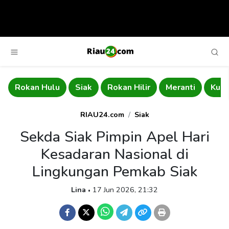
u
Siak
Rokan Hilir
Meranti
Kuantan Singingi
RIAU24.com
Siak
Sekda Siak Pimpin Apel Hari
Kesadaran Nasional di
Lingkungan Pemkab Siak
Lina
17 Jun 2026, 21:32
•