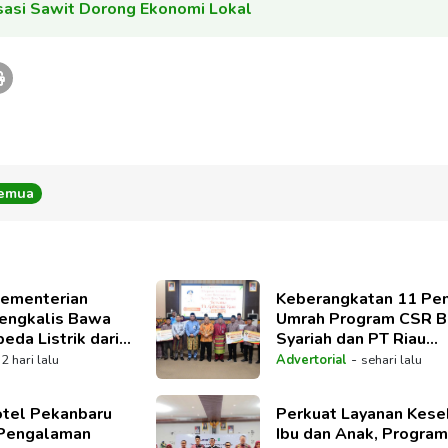
isasi Sawit Dorong Ekonomi Lokal
Semua
ementerian
Keberangkatan 11 Pe
Bengkalis Bawa
Umrah Program CSR 
eda Listrik dari
Syariah dan PT Riau
edelau BRK
Petroleum Dilepas Plt
-
-
2 hari lalu
Advertorial
sehari lalu
tel Pekanbaru
Perkuat Layanan Kese
Pengalaman
Ibu dan Anak, Program