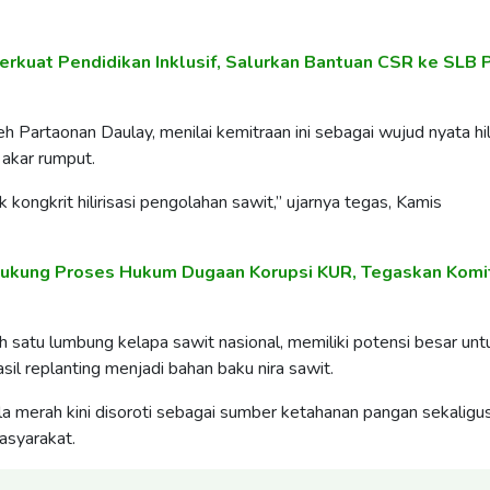
erkuat Pendidikan Inklusif, Salurkan Bantuan CSR ke SLB P
h Partaonan Daulay, menilai kemitraan ini sebagai wujud nyata hili
akar rumput.
 kongkrit hilirisasi pengolahan sawit,” ujarnya tegas, Kamis
Dukung Proses Hukum Dugaan Korupsi KUR, Tegaskan Kom
h satu lumbung kelapa sawit nasional, memiliki potensi besar unt
il replanting menjadi bahan baku nira sawit.
a merah kini disoroti sebagai sumber ketahanan pangan sekaligu
asyarakat.