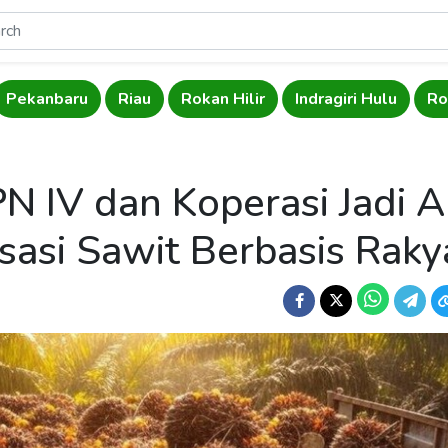
Pekanbaru
Riau
Rokan Hilir
Indragiri Hulu
Ro
N IV dan Koperasi Jadi A
isasi Sawit Berbasis Raky