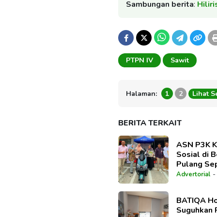
Sambungan berita
:
Hilir
PTPN IV
Sawit
Halaman:
1
2
Lihat 
BERITA TERKAIT
ASN P3K K
Sosial di 
Pulang Sep
Program B
Advertorial
Syariah
BATIQA Ho
Suguhkan 