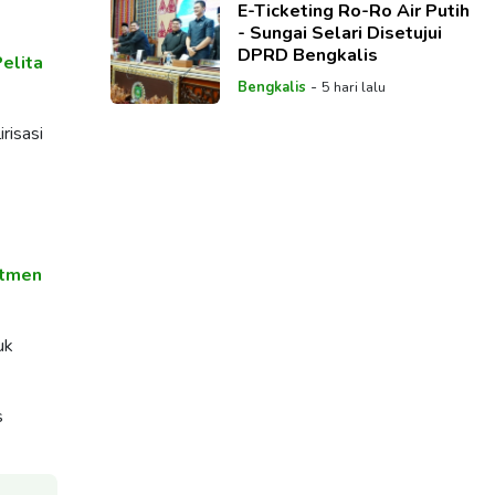
E-Ticketing Ro-Ro Air Putih
- Sungai Selari Disetujui
DPRD Bengkalis
elita
-
Bengkalis
5 hari lalu
risasi
itmen
uk
s