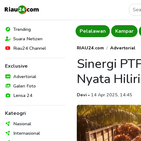
Trending
Bengkalis
Pelalawan
Kampar
Suara Netizen
RIAU24.com
Advertorial
Riau24 Channel
Sinergi PTP
Exclusive
Nyata Hilir
Advertorial
Galeri Foto
Devi
14 Apr 2025, 14:45
Lensa 24
•
Kateogri
Nasional
Internasional