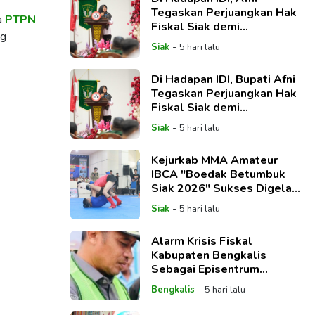
Tegaskan Perjuangkan Hak
ra
PTPN
Fiskal Siak demi
ng
Kesejahteraan Tenaga
-
Siak
5 hari lalu
Medis
Di Hadapan IDI, Bupati Afni
Tegaskan Perjuangkan Hak
Fiskal Siak demi
Kesejahteraan Tenaga
-
Siak
5 hari lalu
Medis
Kejurkab MMA Amateur
IBCA "Boedak Betumbuk
Siak 2026" Sukses Digelar,
Cetak Bibit Atlet
-
Siak
5 hari lalu
Berprestasi
Alarm Krisis Fiskal
Kabupaten Bengkalis
Sebagai Episentrum
Pertumbuhan Ekonomi
-
Bengkalis
5 hari lalu
Regional