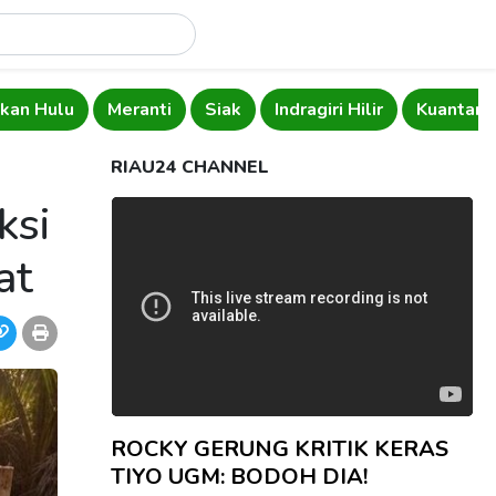
kan Hulu
Meranti
Siak
Indragiri Hilir
Kuantan S
RIAU24 CHANNEL
ksi
at
ROCKY GERUNG KRITIK KERAS
TIYO UGM: BODOH DIA!