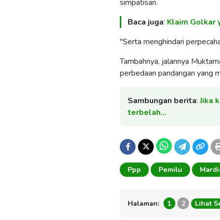
simpatisan.
Baca juga
:
Klaim Golkar 
"Serta menghindari perpecahan
Tambahnya, jalannya Muktama
perbedaan pandangan yang m
Sambungan berita
:
Jika 
terbelah…
Ppp
Pemilu
Mard
Halaman:
1
2
Lihat 