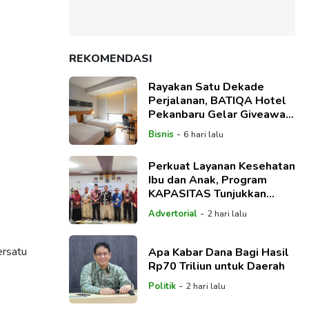
REKOMENDASI
Rayakan Satu Dekade
Perjalanan, BATIQA Hotel
Pekanbaru Gelar Giveaway
A Decade of Memories
-
Bisnis
6 hari lalu
Perkuat Layanan Kesehatan
Ibu dan Anak, Program
KAPASITAS Tunjukkan
Hasil Positif di Siak
-
Advertorial
2 hari lalu
ersatu
Apa Kabar Dana Bagi Hasil
Rp70 Triliun untuk Daerah
-
Politik
2 hari lalu