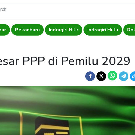
par
Pekanbaru
Indragiri Hilir
Indragiri Hulu
Rok
sar PPP di Pemilu 2029