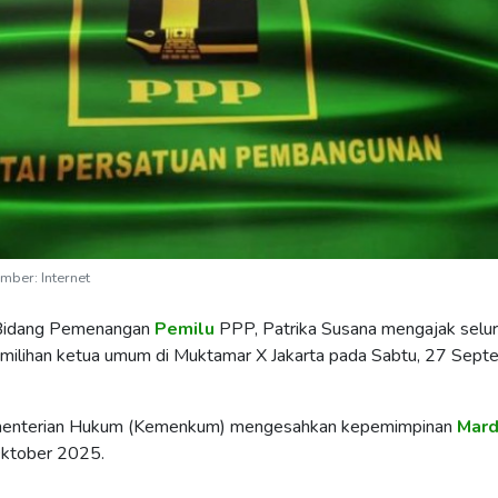
mber: Internet
Bidang Pemenangan
Pemilu
PPP, Patrika Susana mengajak selu
emilihan ketua umum di Muktamar X Jakarta pada Sabtu, 27 Sept
Kementerian Hukum (Kemenkum) mengesahkan kepemimpinan
Mard
 Oktober 2025.