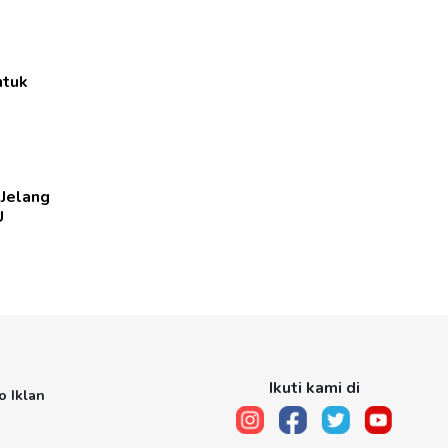
ntuk
 Jelang
U
Ikuti kami di
o Iklan