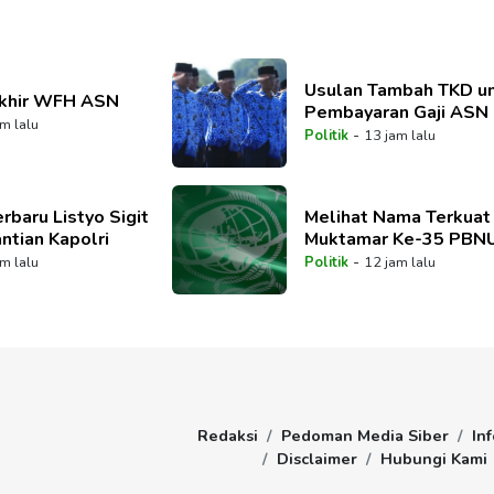
Usulan Tambah TKD u
Akhir WFH ASN
Pembayaran Gaji ASN
m lalu
-
Politik
13 jam lalu
rbaru Listyo Sigit
Melihat Nama Terkuat
ntian Kapolri
Muktamar Ke-35 PBN
-
m lalu
Politik
12 jam lalu
Redaksi
Pedoman Media Siber
Inf
Disclaimer
Hubungi Kami