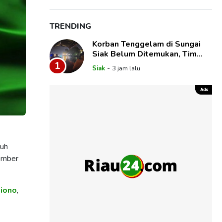
TRENDING
Korban Tenggelam di Sungai
Siak Belum Ditemukan, Tim
SAR Gabungan Lanjutkan
1
-
Siak
3 jam lalu
Pencarian
ruh
ember
iono
,