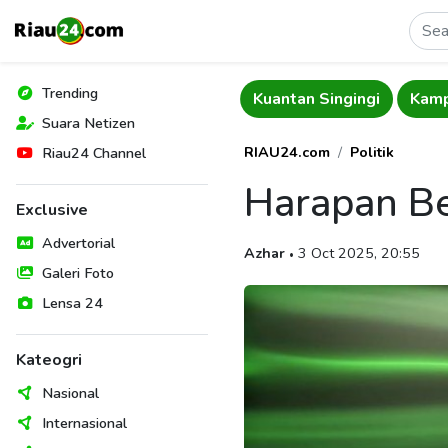
Trending
Pelalawan
Riau
Kuantan Singingi
Kam
Suara Netizen
RIAU24.com
Politik
Riau24 Channel
Harapan Be
Exclusive
Advertorial
Azhar
3 Oct 2025, 20:55
•
Galeri Foto
Lensa 24
Kateogri
Nasional
Internasional