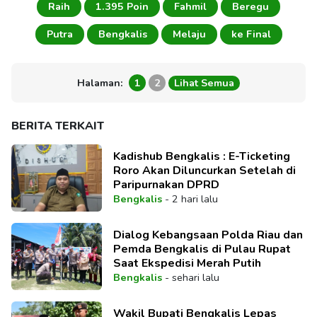
Raih
1.395 Poin
Fahmil
Beregu
Putra
Bengkalis
Melaju
ke Final
Halaman:
1
2
Lihat Semua
BERITA TERKAIT
Kadishub Bengkalis : E-Ticketing
Roro Akan Diluncurkan Setelah di
Paripurnakan DPRD
Bengkalis
-
2 hari lalu
Dialog Kebangsaan Polda Riau dan
Pemda Bengkalis di Pulau Rupat
Saat Ekspedisi Merah Putih
Bengkalis
-
sehari lalu
Wakil Bupati Bengkalis Lepas