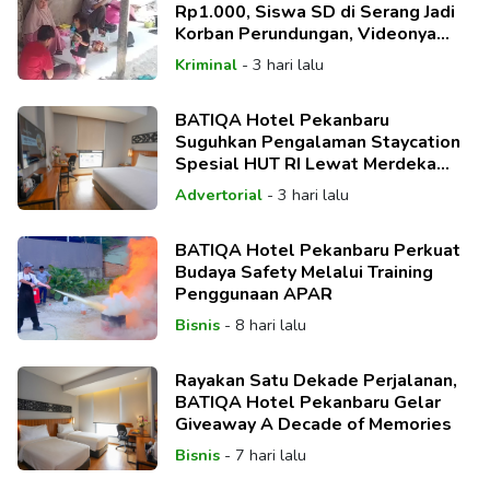
Rp1.000, Siswa SD di Serang Jadi
Korban Perundungan, Videonya
Viral
Kriminal
-
3 hari lalu
BATIQA Hotel Pekanbaru
Suguhkan Pengalaman Staycation
Spesial HUT RI Lewat Merdeka
Deal Package
Advertorial
-
3 hari lalu
BATIQA Hotel Pekanbaru Perkuat
Budaya Safety Melalui Training
Penggunaan APAR
Bisnis
-
8 hari lalu
Rayakan Satu Dekade Perjalanan,
BATIQA Hotel Pekanbaru Gelar
Giveaway A Decade of Memories
Bisnis
-
7 hari lalu