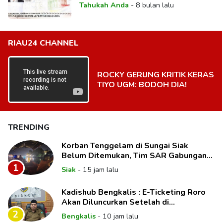
Tahukah Anda
-
8 bulan lalu
RIAU24 CHANNEL
ROCKY GERUNG KRITIK KERAS
TIYO UGM: BODOH DIA!
TRENDING
Korban Tenggelam di Sungai Siak
Belum Ditemukan, Tim SAR Gabungan
Lanjutkan Pencarian
1
Siak
-
15 jam lalu
Kadishub Bengkalis : E-Ticketing Roro
Akan Diluncurkan Setelah di
Paripurnakan DPRD
2
Bengkalis
-
10 jam lalu