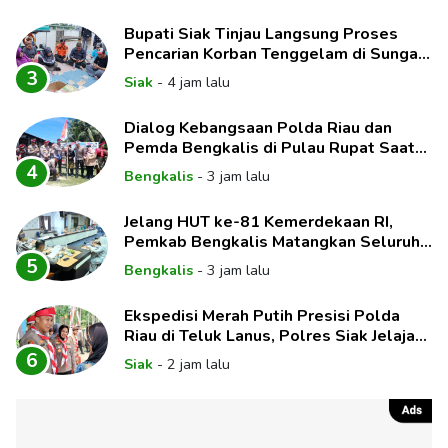
Bupati Siak Tinjau Langsung Proses
Pencarian Korban Tenggelam di Sungai
Siak
3
Siak
-
4 jam lalu
Dialog Kebangsaan Polda Riau dan
Pemda Bengkalis di Pulau Rupat Saat
Ekspedisi Merah Putih
4
Bengkalis
-
3 jam lalu
Jelang HUT ke-81 Kemerdekaan RI,
Pemkab Bengkalis Matangkan Seluruh
Rangkaian Kegiatan
5
Bengkalis
-
3 jam lalu
Ekspedisi Merah Putih Presisi Polda
Riau di Teluk Lanus, Polres Siak Jelajah
Sudut Negeri Perkuat Nasionalisme
6
Siak
-
2 jam lalu
Sambut HUT RI ke-81