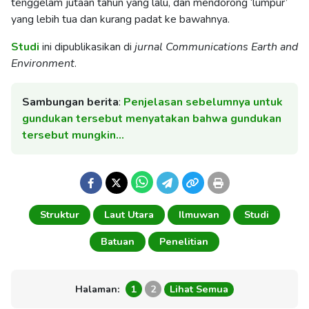
tenggelam jutaan tahun yang lalu, dan mendorong ‘lumpur’
yang lebih tua dan kurang padat ke bawahnya.
Studi
ini dipublikasikan di
jurnal Communications Earth and
Environment
.
Sambungan berita
:
Penjelasan sebelumnya untuk
gundukan tersebut menyatakan bahwa gundukan
tersebut mungkin…
Struktur
Laut Utara
Ilmuwan
Studi
Batuan
Penelitian
Halaman:
1
2
Lihat Semua